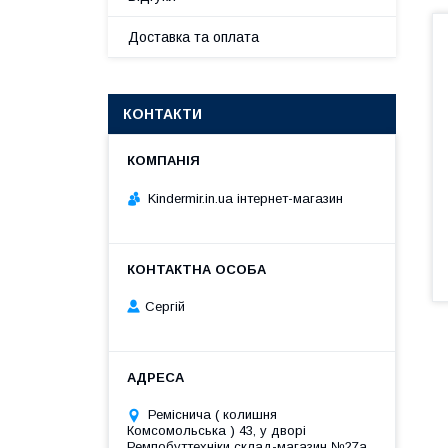
Доставка та оплата
КОНТАКТИ
Kindermir.in.ua інтернет-магазин
Сергій
Реміснича ( колишня
Комсомольська ) 43, у дворі
Ремпобуттехніки склад-магазин №27a,