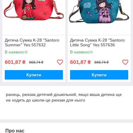
Дитяча Сумка K-28 "Santoro
Дитяча Сумка K-28 "Santoro
Summer" Yes 557632
Little Song" Yes 557636
В наявності
В наявності
601,87
601,87
₴
₴
668,74 ₴
668,74 ₴
Купити
Купити
ранець, рюкзак дитячий дошкільний, якщо ваша дитина ще
не ходить до школи-це рюкзак для нього
Про нас