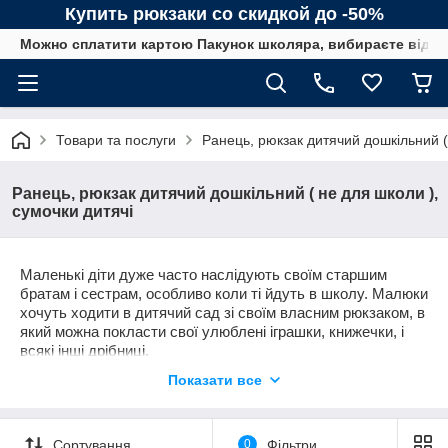
Купить рюкзаки со скидкой до -50%
Можно сплатити картою Пакунок школяра, вибираєте від сп
Товари та послуги
Ранець, рюкзак дитячий дошкільний (
Ранець, рюкзак дитячий дошкільний ( не для школи ),
сумочки дитячі
Маленькі діти дуже часто наслідують своїм старшим
братам і сестрам, особливо коли ті йдуть в школу. Малюки
хочуть ходити в дитячий сад зі своїм власним рюкзаком, в
який можна покласти свої улюблені іграшки, книжечки, і
всякі інші дрібниці.
Шкільні рюкзаки занадто великі для малюків, тому були
Показати все
створені маленькі рюкзаки та ранці для дітей дошкільного
віку. Дитячі рюкзаки ― це зменшена копія шкільних ранців,
які мають також ортопедичну зручну спинку, зроблені з
Сортування
0
Фільтри