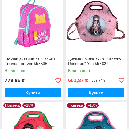
Рюкзак дитячий YES KS-01
Дитяча Сумка K-28 "Santoro
Friends forever 558536
Rosebud" Yes 557622
В наявності
В наявності
778,86
601,87
₴
₴
668,74 ₴
Купити
Купити
Новинка
–10%
Новинка
–10%