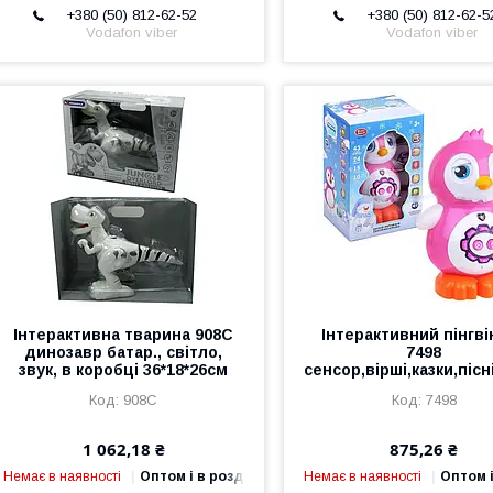
+380 (50) 812-62-52
+380 (50) 812-62-5
Vodafon viber
Vodafon viber
Інтерактивна тварина 908C
Інтерактивний пінгві
динозавр батар., світло,
7498
звук, в коробці 36*18*26см
сенсор,вірші,казки,піс
908C
7498
1 062,18 ₴
875,26 ₴
Немає в наявності
Оптом і в роздріб
Немає в наявності
Оптом і