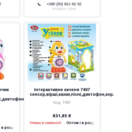
2
+380 (50) 812-62-52
Vodafon viber
нчик
Інтерактивне каченя 7497
сенсор,вірші,казки,пісні,диктофон,кор.
ні,диктофон,кор.
7497
831,85 ₴
Немає в наявності
Оптом і в роздріб
 в роздріб