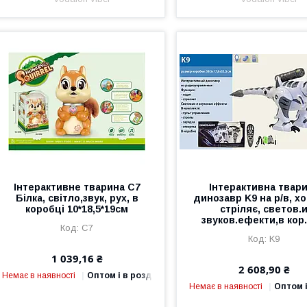
Інтерактивне тварина C7
Інтерактивна твар
Білка, світло,звук, рух, в
динозавр K9 на р/в, х
коробці 10*18,5*19см
стріляє, светов.
звуков.ефекти,в кор.
C7
K9
1 039,16 ₴
2 608,90 ₴
Немає в наявності
Оптом і в роздріб
Немає в наявності
Оптом і