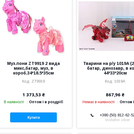
Муз.пони ZT9919 2 вида
Тварини на р/у 1019A (
микс,батар, муз, в
батар, динозавр, в к
короб.34*18.5*35см
44*33*20см
ZT9919
1019A
1 373,53 ₴
867,96 ₴
В наявності
Оптом і в роздріб
Немає в наявності
Оптом і
+380 (50) 812-62-5
Купити
Vodafon viber