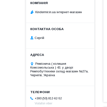
Kindermir.in.ua інтернет-магазин
Сергій
Реміснича ( колишня
Комсомольська ) 43, у дворі
Ремпобуттехніки склад-магазин №27a,
Чернігів, Україна
+380 (50) 812-62-52
Vodafon viber