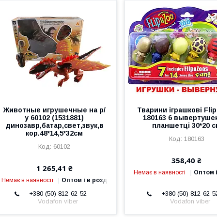
Животные игрушечные на р/
Тварини іграшкові Fli
у 60102 (1531881)
180163 6 вывертушек
динозавр,батар,свет,звук,в
планшетці 30*20 
кор.48*14,5*32см
180163
60102
358,40 ₴
1 265,41 ₴
Немає в наявності
Оптом і
Немає в наявності
Оптом і в роздріб
+380 (50) 812-62-52
+380 (50) 812-62-5
Vodafon viber
Vodafon viber