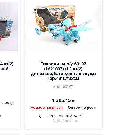
24шт/2)
Тварини на р/у 60107
ороб.
(1621607) (12шт/2)
динозавр,батар,світло,звук,в
кор.48*17*32см
60107
1 305,45 ₴
 в роздріб
Немає в наявності
Оптом і в роздріб
2
+380 (50) 812-62-52
Vodafon viber