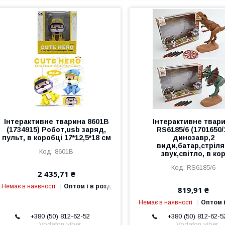
Інтерактивне тварина 8601B
Інтерактивне твар
(1734915) Робот,usb заряд,
RS6185/6 (1701650/
пульт, в коробці 17*12,5*18 см
динозавр,2
види,батар,стріля
8601B
звук,світло, в ко
RS6185/6
2 435,71 ₴
Немає в наявності
Оптом і в роздріб
819,91 ₴
Немає в наявності
Оптом і
+380 (50) 812-62-52
+380 (50) 812-62-5
Vodafon viber
Vodafon viber