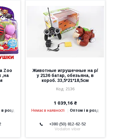
pa Zoo
Животные игрушечные на р/
 ,на
у 2136 батар, обезьяна, в
см
короб. 33,5*21*18,5см
2136
1 039,16 ₴
 в роздріб
Немає в наявності
Оптом і в роздріб
2
+380 (50) 812-62-52
Vodafon viber