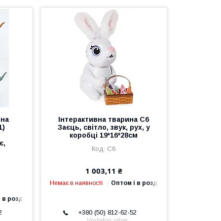
ина
Інтерактивна тварина C6
1)
Заєць, світло, звук, рух, у
коробці 19*16*28см
є,
C6
р
1 003,11 ₴
Немає в наявності
Оптом і в роздріб
 в роздріб
2
+380 (50) 812-62-52
Vodafon viber