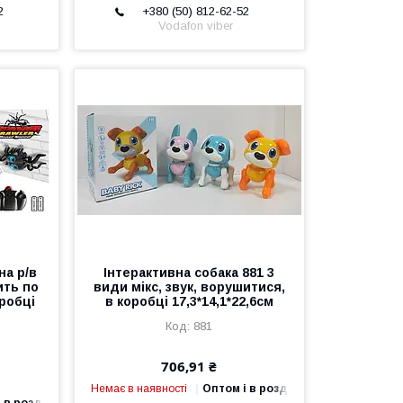
2
+380 (50) 812-62-52
Vodafon viber
на р/в
Інтерактивна собака 881 3
ить по
види мікс, звук, ворушитися,
оробці
в коробці 17,3*14,1*22,6см
881
706,91 ₴
Немає в наявності
Оптом і в роздріб