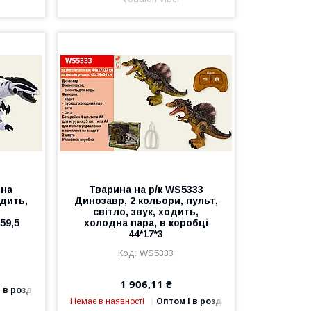
ина
Тварина на р/к WS5333
одить,
Динозавр, 2 кольори, пульт,
и
світло, звук, ходить,
59,5
холодна пара, в коробці
44*17*3
WS5333
1 906,11 ₴
 в роздріб
Немає в наявності
Оптом і в роздріб