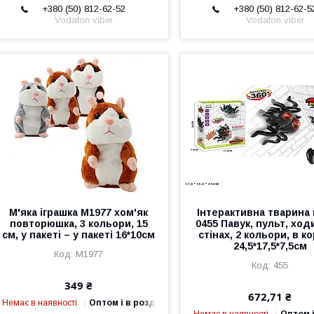
+380 (50) 812-62-52
+380 (50) 812-62-5
Vodafon viber
Vodafon viber
М'яка іграшка M1977 хом'як
Інтерактивна тварина 
повторюшка, 3 кольори, 15
0455 Павук, пульт, ход
см, у пакеті – у пакеті 16*10см
стінах, 2 кольори, в к
24,5*17,5*7,5см
M1977
455
349 ₴
672,71 ₴
Немає в наявності
Оптом і в роздріб