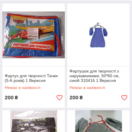
свободу дій при створенні своїх шедеврів, а батькам без
особливих клопотів насолоджуватися талантами свого чада.
Також фартушки - це обов'язковий аксесуар у школі на
уроках трудового навчання та малювання.
На нашому сайті ви можете придбати фартушки для вашої
дитини з нарукавниками і без, з різноманітними малюнками і
улюбленими героями, а так само безліч різних наборів для
творчості та інші приладдя для школи і захоплень, які
допоможуть розкрити в дитині нові таланти і прагнення.
Фартушок для творчості з
Фартух для творчості Тачки
нарукавниками, 50*60 см,
(5-6 років) 1 Вересня
синій 310416 1 Вересня
Немає в наявності
Немає в наявності
200
200
₴
₴