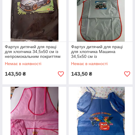
Фартух дитячий для праці
Фартух дитячий для праці
для хлопчика 34,5х50 см із
для хлопчика Машина
непромокальним покриттям
34,5х50 см із
із нарукавниками 25 см
непромокальним покриттям
Немає в наявності
Немає в наявності
із нарукавниками 25 см Jeep
143,50
143,50
₴
₴