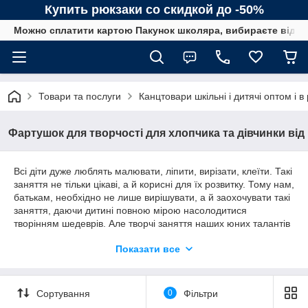
Купить рюкзаки со скидкой до -50%
Можно сплатити картою Пакунок школяра, вибираєте від сп
Товари та послуги
Канцтовари шкільні і дитячі оптом і в
Фартушок для творчості для хлопчика та дівчинки від
Всі діти дуже люблять малювати, ліпити, вирізати, клеїти. Такі
заняття не тільки цікаві, а й корисні для їх розвитку. Тому нам,
батькам, необхідно не лише вирішувати, а й заохочувати такі
заняття, даючи дитині повною мірою насолодитися
творінням шедеврів. Але творчі заняття наших юних талантів
у основному завжди обіцяють нам запачканную одяг.
Показати все
Тому, перш ніж давати дитині творити, вам необхідно
придбати спеціальний фартух для творчості, краще з
нарукавниками. Це відмінне придбання вбереже одяг вашої
Сортування
0
Фільтри
дитини від забруднення. Фартушки відмінно стираються і
можуть бути використані безліч разів, даючи дитині повну