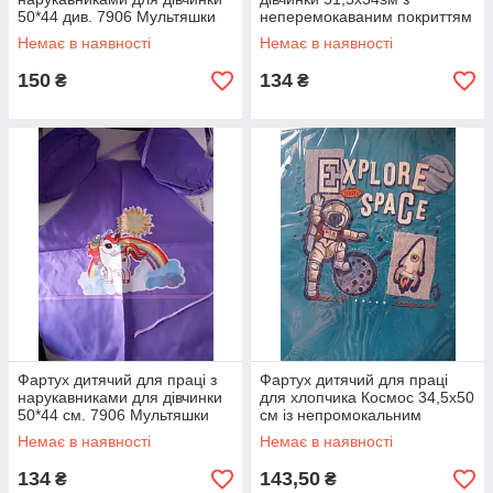
50*44 див. 7906 Мультяшки
неперемокаваним покриттям
з нарукавниками 25 см
Немає в наявності
Немає в наявності
150
134
₴
₴
Фартух дитячий для праці з
Фартух дитячий для праці
нарукавниками для дівчинки
для хлопчика Космос 34,5х50
50*44 см. 7906 Мультяшки
см із непромокальним
покриттям із нарукавниками
Немає в наявності
Немає в наявності
25 см Jeep
134
143,50
₴
₴