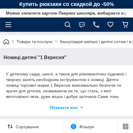
Купить рюкзаки со скидкой до -50%
Можно сплатити картою Пакунок школяра, вибираєте від сп
Товари та послуги
Канцтовари шкільні і дитячі оптом і в
Ножиці дитячі "1 Вересня"
У дитячому садку, школі, а також для різноманітних художніх і
творчих занять необхідним інструментом є ножиці. Дитячі
ножиці торгової марки 1 Вересня максимально безпечні та
зручні для діточок, незважаючи на те, що сталь, з якої
виготовлені леза, дуже міцна і добре заточена.Саме тому
ножиці 1 Вересня без особливої праці ріжуть папір і картон,
Показати все
даруючи дітям радість від занять творчістю.
На нашому сайті ви можете придбати дитячі ножиці, ножиці,
набори ножиць для занять творчістю ТМ 1 Вересня відмінної
Сортування
0
Фільтри
якості і за нижчими цінами як в роздріб так і оптом.