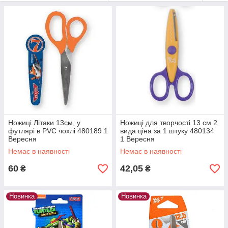
В цій групі Ви знайдете яскраві, зручні у використанні
дитячі
ножиці Т М "1 Вересня".
З цими ножицями уроки праці для
Вашої дитини будуть завжди в радість.
Ножиці Літаки 13см, у
Ножиці для творчості 13 см 2
футлярі в PVC чохлі 480189 1
вида ціна за 1 штуку 480134
Вересня
1 Вересня
Немає в наявності
Немає в наявності
60
42,05
₴
₴
Новинка
Новинка