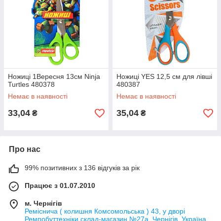
Ножиці 1Вересня 13см Ninja
Ножиці YES 12,5 см для лівші
Turtles 480378
480387
Немає в наявності
Немає в наявності
33,04
35,04
₴
₴
Про нас
99% позитивних з 136 відгуків за рік
Працює з 01.07.2010
м. Чернігів
Реміснича ( колишня Комсомольська ) 43, у дворі
Ремпобуттехніки склад-магазин №27a, Чернігів, Україна