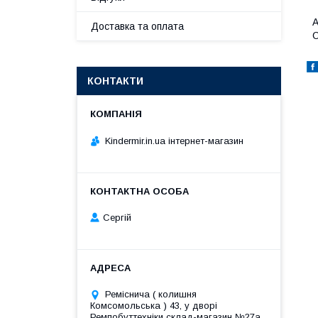
А
Доставка та оплата
C
КОНТАКТИ
Kindermir.in.ua інтернет-магазин
Сергій
Реміснича ( колишня
Комсомольська ) 43, у дворі
Ремпобуттехніки склад-магазин №27a,