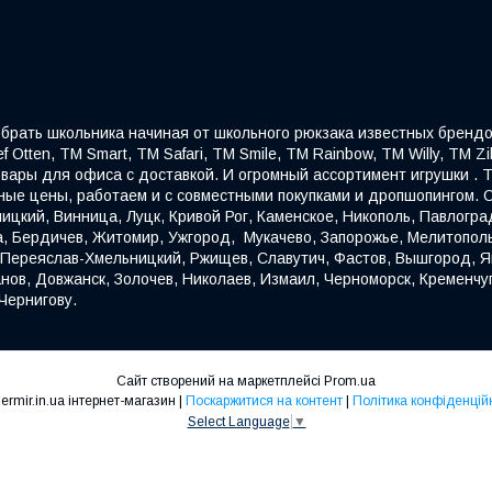
собрать школьника начиная от школьного рюкзака известных брендо
f Otten, ТМ Smart, ТМ Safari, ТМ Smile, ТМ Rainbow, ТМ Willy, ТМ Z
овары для офиса с доставкой. И огромный ассортимент игрушки . Т
ые цены, работаем и с совместными покупками и дропшопингом. О
ицкий, Винница, Луцк, Кривой Рог, Каменское, Никополь, Павлогра
а, Бердичев, Житомир, Ужгород, Мукачево, Запорожье, Мелитопол
, Переяслав-Хмельницкий, Ржищев, Славутич, Фастов, Вышгород, Яг
нов, Довжанск, Золочев, Николаев, Измаил, Черноморск, Кременчуг
Чернигову.
Сайт створений на маркетплейсі
Prom.ua
Kindermir.in.ua інтернет-магазин |
Поскаржитися на контент
|
Політика конфіденцій
Select Language
▼