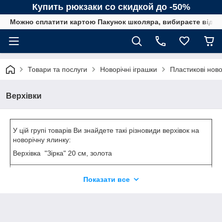
Купить рюкзаки со скидкой до -50%
Можно сплатити картою Пакунок школяра, вибираєте від сп
Товари та послуги
Новорічні іграшки
Пластикові ново
Верхівки
У цій групі товарів Ви знайдете такі різновиди верхівок на
новорічну ялинку:
Верхівка
"Зірка" 20 см, золота
Верхівка
"Зірка" 20 см, червона
Показати все
Верхівка "Зірка" 20 см, біла
Верхівка "Зірка" 20 см, у ящ. мох: срібло/цегляна
Верхівка "Зірка" 20 см, червона