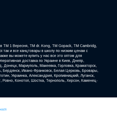
в ТМ 1 Вересня, TM dr. Kong, ТМ Gopack, ТМ Cambridg,
ibi так и все канцтовары в школу по низким ценам с
акже вы можете купить у нас все это оптом для
перативная доставка по Украине в Киев, Днепр,
д, Донецк, Мариуполь, Макеевка, Горловка, Краматорск,
ь, Бердянск, Ивано-Франковск, Белая Церковь, Бровары,
отин, Украинка, Александрия, Кропивницкий, Луганск,
, Ровно, Конотоп, Шостка, Тернополь, Херсон, Каменец-
ності