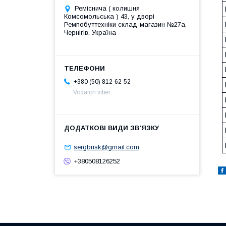
Реміснича ( колишня
Комсомольська ) 43, у дворі
Ремпобуттехніки склад-магазин №27a,
Чернігів, Україна
+380 (50) 812-62-52
Vodafon viber
sergbrisk@gmail.com
+380508126252