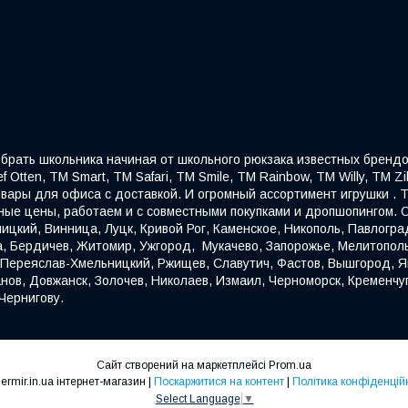
собрать школьника начиная от школьного рюкзака известных брендо
f Otten, ТМ Smart, ТМ Safari, ТМ Smile, ТМ Rainbow, ТМ Willy, ТМ Z
овары для офиса с доставкой. И огромный ассортимент игрушки . Т
ые цены, работаем и с совместными покупками и дропшопингом. О
ицкий, Винница, Луцк, Кривой Рог, Каменское, Никополь, Павлогра
а, Бердичев, Житомир, Ужгород, Мукачево, Запорожье, Мелитопол
, Переяслав-Хмельницкий, Ржищев, Славутич, Фастов, Вышгород, Яг
нов, Довжанск, Золочев, Николаев, Измаил, Черноморск, Кременчуг
Чернигову.
Сайт створений на маркетплейсі
Prom.ua
Kindermir.in.ua інтернет-магазин |
Поскаржитися на контент
|
Політика конфіденцій
Select Language
▼