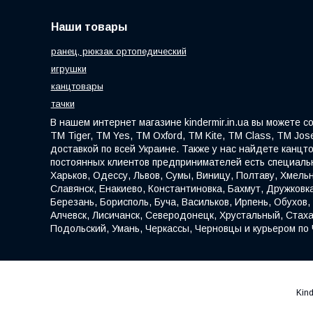
Наши товары
ранец, рюкзак ортопедический
игрушки
канцтовары
тачки
В нашем интернет магазине kindermir.in.ua вы можете 
ТМ Tiger, ТМ Yes, ТМ Oxford, ТМ Kite, ТМ Class, ТМ Jose
доставкой по всей Украине. Также у нас найдете канцт
постоянных клиентов предпринимателей есть специальн
Харьков, Одессу, Львов, Сумы, Виницу, Полтаву, Хмельн
Славянск, Енакиево, Константиновка, Бахмут, Дружковк
Березань, Борисполь, Буча, Васильков, Ирпень, Обухов
Алчевск, Лисичанск, Северодонецк, Хрустальный, Стаха
Подольский, Умань, Черкассы, Черновцы и курьером по 