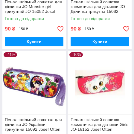
Пенал шкільний сошетка для
Пенал шкільний сошетка
дівчинки JO Monster girl
косметичка для дівчинки JO
трикутний JO 15052 Josef
Дівчинка трикутна 15082
Otten
Josef Otten Німеччина
Готово до відправки
Готово до відправки
90
90
₴
₴
150 ₴
150 ₴
Купити
Купити
–41%
–10%
Пенал шкільний сошетка для
Пенал шкільний сошетка
дівчинки JО Українки
косметичка для дівчинки Girls
трикутний 15092 Josef Otten
JO-16152 Josef Otten