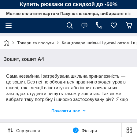
Купить рюкзаки со скидкой до -50%
Можно сплатити картою Пакунок школяра, вибираєте від сп
Товари та послуги
Канцтовари шкільні і дитячі оптом і в
Зошит, зошит А4
Сама незамінна і затребувана шкільна приналежність ―
це зошит. Без неї не обходиться практично жоден урок в
школі, так і лекції в інститутах або інших навчальних
закладах студенти пишуть також у зошитах. Так як же
вибрати таку потрібну і широко застосовувану річ?
Якщо
ви вибираєте зошит школяреві, то зверніть увагу на
Показати все
сторінки зошита, вони повинні бути помірно білими, але ні
в якому разі не сірими або жовтими, також не варто
купувати зошити з нечіткою кліткою або лінією. Сторінки
зошита не повинні просвічуватися, а її обкладинка повинна
Сортування
0
Фільтри
бути щільною, так зошит на довгий час залишиться