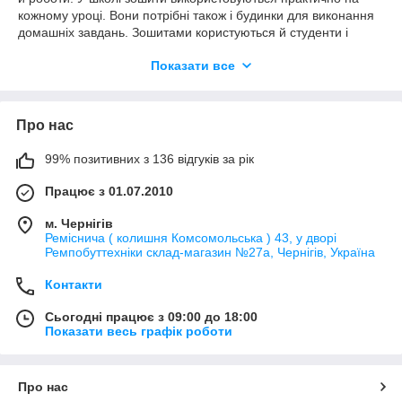
кожному уроці. Вони потрібні також і будинки для виконання
домашніх завдань. Зошитами користуються й студенти і
викладачі в технікумах, університетах, коледжах.
Показати все
Оскільки зошити настільки потрібні і затребувані, їх краще
всього купувати оптом. Купувати зошити оптом можна і для
класу і для школи і для садка. Наші оптові ціни вас
Про нас
порадують. Купувати оптом - це набагато вигідніше і
дешевше. Адже купуючи оптом ви істотно економите. На
нашому сайті ми пропонуємо вам широкий асортимент
99% позитивних з 136 відгуків за рік
зошитів оптом і в роздріб таких виробників, як "Зошит
Працює з 01.07.2010
України", "1 вересня", "Голд", "Бріск", гарної якості та за
прийнятними цінами.
м. Чернігів
Заказать на нашем сайте тетради как оптом, так и в розницу
Реміснича ( колишня Комсомольська ) 43, у дворі
вы можете позвонив или оставив заявку на сайте. Мы будем
Ремпобуттехніки склад-магазин №27a, Чернігів, Україна
рады вам помочь в любом вашем вопросе.
Контакти
Сьогодні працює з 09:00 до 18:00
Показати весь графік роботи
Про нас