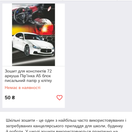
охайною. Так само школяреві не варто купувати зошит з
великою кількістю листів, якщо того не вимагає
досліджуваний предмет. Студенти зазвичай вибирають
зошит на 48, 60 або ж 96 аркушів, адже писати їм
доводиться дуже багато. На нашому сайті ви зможете
переглянути
асортимент зошитів, таких відомих фірм, як
"Зошит Укра
ї
ни
,
" "Бріск"
, "
Тетрада
", "1 Вересня", "
Yes
".
Модний дизайн зошити, відмінна якість, гарні малюнки
з улюбленими героями ― все це та багато іншого ви
зможете замовити у нас на сайті.
Зошит для конспектів 72
аркуша Пір'їнка А5 блок
писальний папір у клітку
обкладинка твердий
Немає в наявності
ламінований картон
50
₴
Шкільні зошити - це один з найбільш часто використовуваних і
затребуваних канцелярського приладдя для школи, будинку
й роботи. У школі зошити використовуються практично на