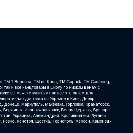
в ТМ 1 Вересня, TM dr. Kong, ТМ Gopack, ТМ Cambridg,
ibi так и все канцтовары в школу по низким ценам с
акже вы можете купить у нас все это оптом для
перативная доставка по Украине в Киев, Днепр,
д, Донецк, Мариуполь, Макеевка, Горловка, Краматорск,
ь, Бердянск, Ивано-Франковск, Белая Церковь, Бровары,
отин, Украинка, Александрия, Кропивницкий, Луганск,
, Ровно, Конотоп, Шостка, Тернополь, Херсон, Каменец-