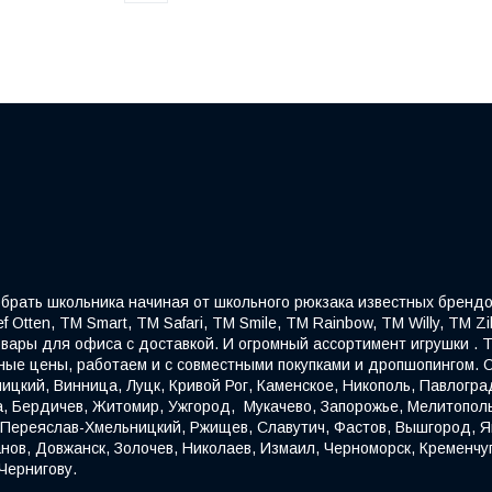
собрать школьника начиная от школьного рюкзака известных брендо
f Otten, ТМ Smart, ТМ Safari, ТМ Smile, ТМ Rainbow, ТМ Willy, ТМ Z
овары для офиса с доставкой. И огромный ассортимент игрушки . Т
ые цены, работаем и с совместными покупками и дропшопингом. О
ицкий, Винница, Луцк, Кривой Рог, Каменское, Никополь, Павлогра
а, Бердичев, Житомир, Ужгород, Мукачево, Запорожье, Мелитопол
, Переяслав-Хмельницкий, Ржищев, Славутич, Фастов, Вышгород, Яг
нов, Довжанск, Золочев, Николаев, Измаил, Черноморск, Кременчуг
Чернигову.