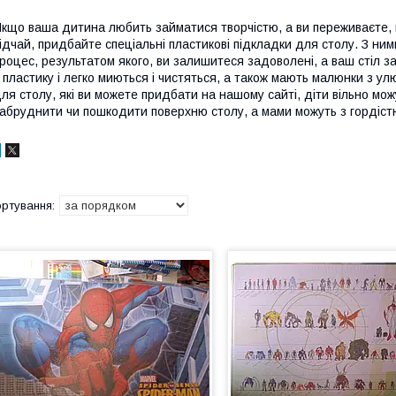
кщо ваша дитина любить займатися творчістю, а ви переживаєте, щ
ідчай, придбайте спеціальні пластикові підкладки для столу. З ним
роцес, результатом якого, ви залишитеся задоволені, а ваш стіл 
 пластику і легко миються і чистяться, а також мають малюнки з у
ля столу, які ви можете придбати на нашому сайті, діти вільно можу
абруднити чи пошкодити поверхню столу, а мами можуть з гордіс