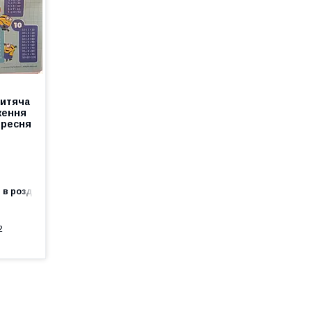
дитяча
ження
ересня
 в роздріб
2