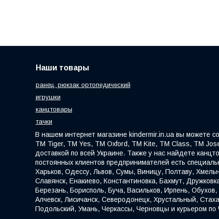
Наши товары
ранец, рюкзак ортопедический
игрушки
канцтовары
тачки
В нашем интернет магазине kindermir.in.ua вы можете 
ТМ Tiger, ТМ Yes, ТМ Oxford, ТМ Kite, ТМ Class, ТМ Jose
доставкой по всей Украине. Также у нас найдете канцт
постоянных клиентов предпринимателей есть специальн
Харьков, Одессу, Львов, Сумы, Виницу, Полтаву, Хмельн
Славянск, Енакиево, Константиновка, Бахмут, Дружковк
Березань, Борисполь, Буча, Васильков, Ирпень, Обухов
Алчевск, Лисичанск, Северодонецк, Хрустальный, Стаха
Подольский, Умань, Черкассы, Черновцы и курьером по 