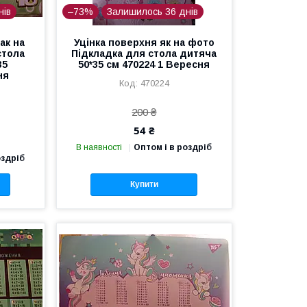
нів
–73%
Залишилось 36 днів
ак на
Уцінка поверхня як на фото
стола
Підкладка для стола дитяча
35
50*35 см 470224 1 Вересня
ня
470224
200 ₴
54 ₴
В наявності
Оптом і в роздріб
оздріб
Купити