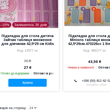
–10%
Залишилось 36 днів
Підкладка для стола дитяча
Підкладка для стола 
Зайчик таблиця множення
Minions таблиця мно
для дівчинки 42,5*29 см Kidis
42,5*29см.470226сс 1 В
13577 ss
492177 ss
30 ₴
43,50 ₴
27 ₴
Немає в наявності
Оптом і
Готово до відправки
Оптом і в роздріб
+380 (50) 812-62-5
Купити
Vodafon viber