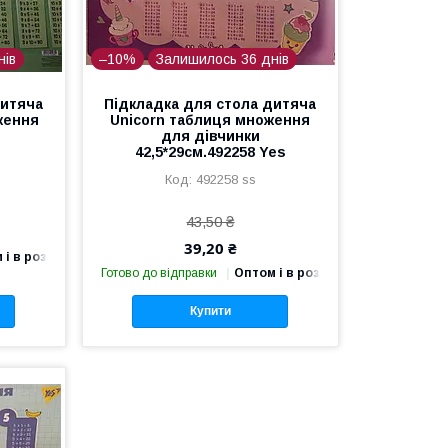
нів
–10%
Залишилось 36 днів
дитяча
Підкладка для стола дитяча
ження
Unicorn таблиця множення
для дівчинки
42,5*29см.492258 Yes
492258 ss
43,50 ₴
39,20 ₴
 і в роздріб
Готово до відправки
Оптом і в роздріб
Купити