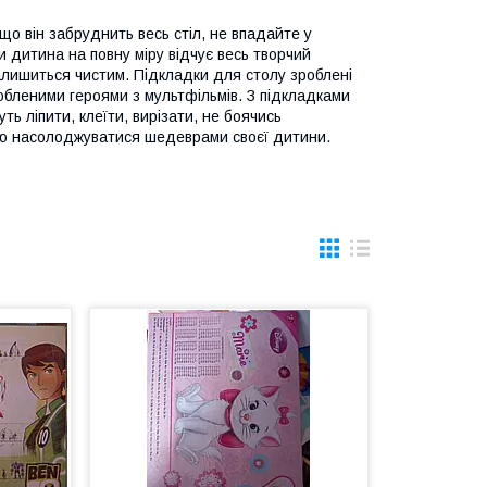
о він забруднить весь стіл, не впадайте у
и дитина на повну міру відчує весь творчий
залишиться чистим. Підкладки для столу зроблені
любленими героями з мультфільмів. З підкладками
ть ліпити, клеїти, вирізати, не боячись
тю насолоджуватися шедеврами своєї дитини.