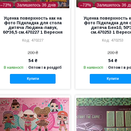
–73%
Залишилось 36 днів
–73%
Залишилось 36 д
Уценка поверхность как на
Уценка поверхность к
фото Підкладка для стола
фото Підкладка для 
дитяча Людина-павук,
дитяча Бен10, 50*
60*36,5 см.470227 1 Вересня
см.470253 1 Верес
470227
470253
200 ₴
200 ₴
54 ₴
54 ₴
В наявності
Оптом і в роздріб
В наявності
Оптом і в р
Купити
Купити