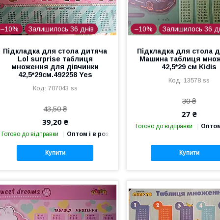
–10%
Залишилось 36 днів
–10%
Залишилось 36 д
Підкладка для стола дитяча
Підкладка для стола 
Lol surprise таблиця
Машина таблиця мно
множення для дівчинки
42,5*29 см Kidis
42,5*29см.492258 Yes
13578 ss
707043 ss
30 ₴
43,50 ₴
27 ₴
39,20 ₴
Готово до відправки
Оптом
Готово до відправки
Оптом і в роздріб
Купити
Купити