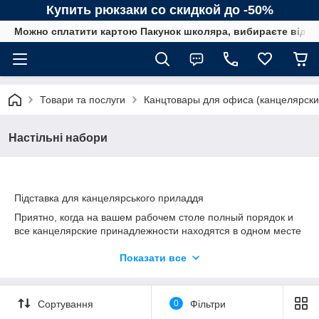
Купить рюкзаки со скидкой до -50%
Можно сплатити картою Пакунок школяра, вибираєте від сп
Товари та послуги
Канцтовары для офиса (канцелярск
Настільні набори
Підставка для канцелярського приладдя
Приятно, когда на вашем рабочем столе полный порядок и
все канцелярские принадлежности находятся в одном месте
и всегда под рукой. Для этого и предназначены специальные
подставки для канцелярских принадлежностей. Они бывают
Показати все
разной формы от обычных стаканчиков для ручек и
карандашей до более усовершенствованных моделей, в
которых есть отделы для скрепок, кнопок, скоб, бумаги для
Сортування
0
Фільтри
записей. В ассортименте есть и детские модели, которые