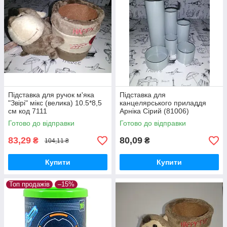
Підставка для ручок м'яка
Підставка для
"Звірі" мікс (велика) 10.5*8,5
канцелярського приладдя
см код 7111
Арніка Сірий (81006)
Готово до відправки
Готово до відправки
83,29
80,09
₴
₴
104,11 ₴
Купити
Купити
Топ продажів
–15%