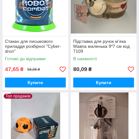
Стакан для письмового
Підставка для ручок м'яка
приладдя розбірної "Cyber-
Мавпа маленька 9*7 см код
dron"
7109
Готово до відправки
В наявності
47,65
80,09
₴
₴
56,06 ₴
Купити
Купити
Топ продажів