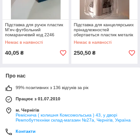
Підставка для ручок пластик
Підставка для канцелярських
М'яч футбольний
прінадлежностей
помаранчевий код 2246
обертаеться пластик металік
Немає в наявності
Немає в наявності
40,05
250,50
₴
₴
Про нас
99% позитивних з 136 відгуків за рік
Працює з 01.07.2010
м. Чернігів
Реміснича ( колишня Комсомольська ) 43, у дворі
Ремпобуттехніки склад-магазин №27a, Чернігів, Україна
Контакти