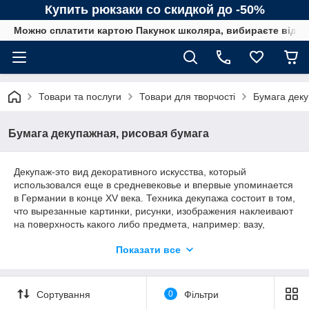
Купить рюкзаки со скидкой до -50%
Можно сплатити картою Пакунок школяра, вибираєте від сп
Товари та послуги
Товари для творчості
Бумага деку
Бумага декупажная, рисовая бумага
Декупаж-это вид декоративного искусства, который
использовался еще в средневековье и впервые упоминается
в Германии в конце XV века. Техника декупажа состоит в том,
что вырезанные картинки, рисунки, изображения наклеивают
на поверхность какого либо предмета, например: вазу,
мебель, шкатулку, а потом покрывают несколькими слоями
Показати все
лака, для того чтобы сохранить рисунок и придать ему
особый блестящий и гладкий эффект.
Техникой декупажа в наше время можно декорировать
Сортування
0
Фільтри
поверхность разных предметов, таких как посуда, свечи,
мебель, открытки, картины и многое другое. Любой