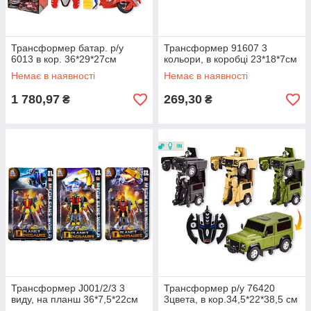
Трансформер батар. р/у
Трансформер 91607 3
6013 в кор. 36*29*27см
кольори, в коробці 23*18*7см
Немає в наявності
Немає в наявності
1 780,97
269,30
₴
₴
Трансформер J001/2/3 3
Трансформер р/у 76420
виду, на планш 36*7,5*22см
3цвета, в кор.34,5*22*38,5 см