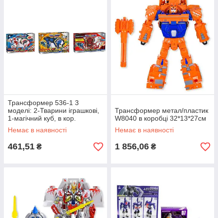
Трансформер 536-1 3
моделі: 2-Тварини іграшкові,
Трансформер метал/пластик
1-магічний куб, в кор.
W8040 в коробці 32*13*27см
30*8*23см
Немає в наявності
Немає в наявності
461,51
1 856,06
₴
₴