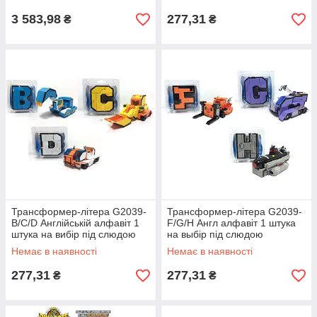
3 583,98
277,31
₴
₴
Трансформер-літера G2039-
Трансформер-літера G2039-
B/C/D Англійській алфавіт 1
F/G/H Англ алфавіт 1 штука
штука на вибір під слюдою
на выбір під слюдою
14.5*11.5*3.5 см
14.5*11.5*3.5 см
Немає в наявності
Немає в наявності
277,31
277,31
₴
₴