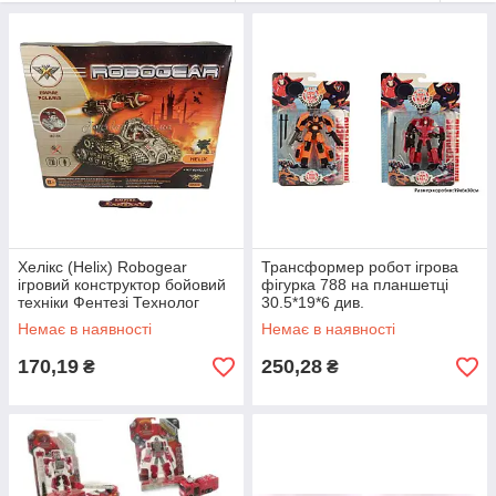
чудовим подарунком та другом. Тому на нашому сайті ви
можете вибрати саме такого робота, який обов'язково стане
бажаним подарунком і принесе хлопцеві величезну радість.
Хелікс (Helix) Robogear
Трансформер робот ігрова
ігровий конструктор бойовий
фігурка 788 на планшетці
техніки Фентезі Технолог
30.5*19*6 див.
Немає в наявності
Немає в наявності
170,19
250,28
₴
₴