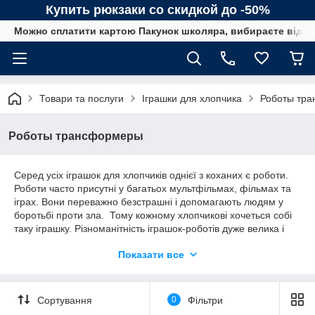
Купить рюкзаки со скидкой до -50%
Можно сплатити картою Пакунок школяра, вибираєте від сп
Товари та послуги
Іграшки для хлопчика
Роботы тр
Роботы трансформеры
Серед усіх іграшок для хлопчиків однієї з коханих є роботи.
Роботи часто присутні у багатьох мультфільмах, фільмах та
іграх. Вони переважно безстрашні і допомагають людям у
боротьбі проти зла. Тому кожному хлопчикові хочеться собі
таку іграшку. Різноманітність іграшок-роботів дуже велика і
кожен із них наділений певними властивостями. Роботи,
Показати все
залежно від моделі, можуть ходити, говорити, володіти
світловими та звуковими ефектами, можуть так само
трансформуватися в літаки, машини, мотоцикли та багато
іншого, як у знаменитому мультфільмі та фільмі
Сортування
0
Фільтри
"Трансформери". Іграшковий робот для хлопчика стане