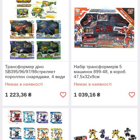
Трансформер діно
Набір трансформерів 5
SB395/96/97/98стреляет
машинок 899-48, в короб.
пороллон снарядами, 4 види
47,5х32х9см
мікс, в кор 42*32*12 см
Немає в наявності
Немає в наявності
1 223,36
1 039,16
₴
₴