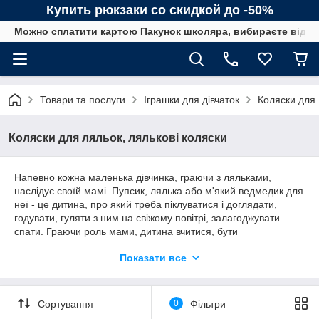
Купить рюкзаки со скидкой до -50%
Можно сплатити картою Пакунок школяра, вибираєте від сп
Товари та послуги
Іграшки для дівчаток
Коляски для 
Коляски для ляльок, лялькові коляски
Напевно кожна маленька дівчинка, граючи з ляльками,
наслідує своїй мамі. Пупсик, лялька або м'який ведмедик для
неї - це дитина, про який треба піклуватися і доглядати,
годувати, гуляти з ним на свіжому повітрі, залагоджувати
спати. Граючи роль мами, дитина вчитися, бути
відповідальною, турботливою, розважливою, розвиває
Показати все
логічне мислення та уяву. Тому батьки всіляко намагаються
підтримувати це завзяття і набувають дівчатам ляльки та
різноманітні аксесуари до них.
Сортування
0
Фільтри
Найпоширеніші з них - це ліжечка і коляски для ляльок.
Кожна дівчинка мріє про такий подарунок. Адже дівчинка