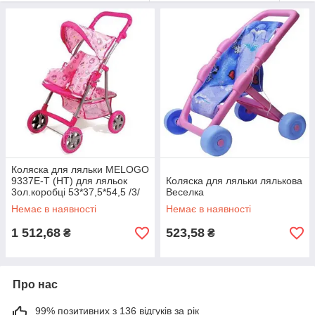
може укласти улюблену ляльку в коляску і гуляти з нею на
вулиці, як справжня мама, а вдома
укласти
спати в ліжечко
свого іграшкового малюка і заспівати йому колискову.
Хочете зробити відмінний подарунок своїй донечці -
придбайте на нашому сайті коляску або ліжечко для її пупса
або ляльки, і ви принесете велику радість своїй дитині. Ваша
дитина буде щаслива отримати такий прекрасний і такий
бажаний подарунок як ліжечко або коляска для її улюбленої
ляльки.
Коляска для ляльки MELOGO
9337E-T (HT) для ляльок
Коляска для ляльки лялькова
3ол.коробці 53*37,5*54,5 /3/
Веселка
Немає в наявності
Немає в наявності
1 512,68
523,58
₴
₴
Про нас
99% позитивних з 136 відгуків за рік