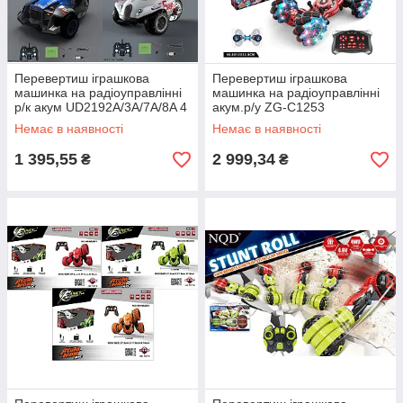
Перевертиш іграшкова
Перевертиш іграшкова
машинка на радіоуправлінні
машинка на радіоуправлінні
р/к акум UD2192A/3A/7A/8A 4
акум.р/у ZG-C1253
види мікс, в кор 30*17,5*15см
(8шт/4)2цвета, світло.колеса,
Немає в наявності
Немає в наявності
в коробці
1 395,55
2 999,34
₴
₴