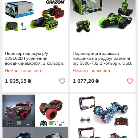
Перевертиш акум р/у
Перевертиш іграшкова
18SL02B Гусеничний
машинка на радіоуправлінні
всюдихід-амфібія, 2 кольори,
р/у 5588-702 2 кольори, USB,
в кор. 22*19,5*12,3 см
кор 21*11,3*6,5 см
Немає в наявності
Немає в наявності
1 935,15
1 077,20
₴
₴