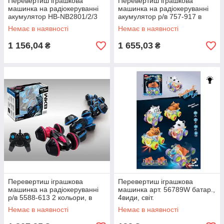
Перевертиш іграшкова
Перевертиш іграшкова
машинка на радіокеруванні
машинка на радіокеруванні
акумулятор HB-NB2801/2/3
акумулятор р/в 757-917 в
1:28, 3 види, р-р 14,5 см, в
коробці 32*13*9см
Немає в наявності
Немає в наявності
кор.
1 156,04
1 655,03
₴
₴
Перевертиш іграшкова
Перевертиш іграшкова
машинка на радіокеруванні
машинка арт. 56789W батар.,
р/в 5588-613 2 кольори, в
4види, світ.
кор.
Немає в наявності
Немає в наявності