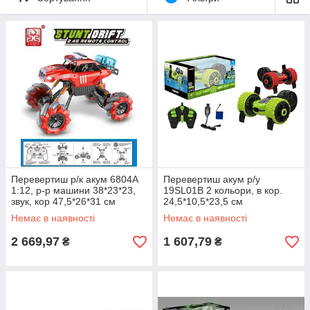
дитині і будьте впевнені він годинами буде захоплений грою.
Купуйте іграшки на нашому сайті за доступними цінами, адже
у нас величезний асортимент продукції і хороші ціни, а так
само слідкуйте за акціями і знижками на шкільний
асортимент!
Перевертиш р/к акум 6804A
Перевертиш акум р/у
1:12, р-р машини 38*23*23,
19SL01B 2 кольори, в кор.
звук, кор 47,5*26*31 см
24,5*10,5*23,5 см
Немає в наявності
Немає в наявності
2 669,97
1 607,79
₴
₴