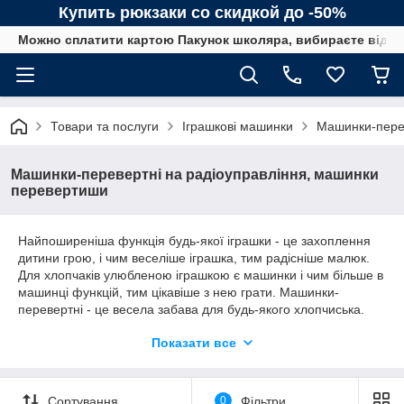
Купить рюкзаки со скидкой до -50%
Можно сплатити картою Пакунок школяра, вибираєте від сп
Товари та послуги
Іграшкові машинки
Машинки-перев
Машинки-перевертні на радіоуправління, машинки
перевертиши
Найпоширеніша функція будь-якої іграшки - це захоплення
дитини грою, і чим веселіше іграшка, тим радісніше малюк.
Для хлопчаків улюбленою іграшкою є машинки і чим більше в
машинці функцій, тим цікавіше з нею грати. Машинки-
перевертні - це весела забава для будь-якого хлопчиська.
Така машинка при зіткненні з перешкодами забавно
Показати все
перевертається і знову робить свій шлях незважаючи на
перепони. Це звичайно так веселить хлопчаків, що вони
буває днями з нею не розлучаються. На нашому сайті ви
можете з легкістю підібрати таку машинку-перевертиш вашій
Сортування
0
Фільтри