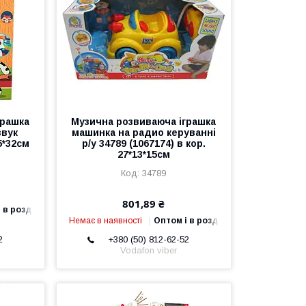
грашка
Музична розвиваюча іграшка
звук
машинка на радио керуванні
5*32см
р/у 34789 (1067174) в кор.
27*13*15см
34789
801,89 ₴
 в роздріб
Немає в наявності
Оптом і в роздріб
2
+380 (50) 812-62-52
Vodafon viber