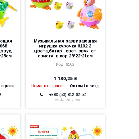
ающая
Музыкальная развивающая
068
игрушка курочка 6102 2
,звук,
цвета,батар , свет, звук, от
*25см
свиста, в кор 28*22*21см
6102
1 130,25 ₴
 в роздріб
Немає в наявності
Оптом і в роздріб
2
+380 (50) 812-62-52
Vodafon viber