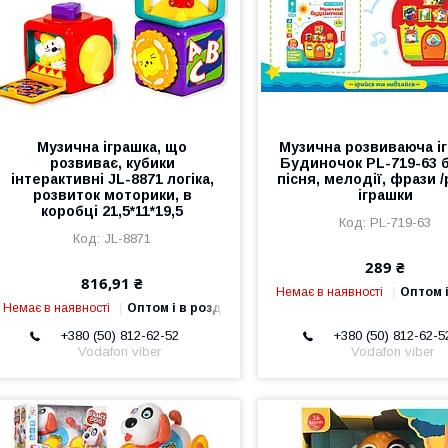
Музична іграшка, що
Музична розвиваюча і
розвиває, кубики
Будиночок PL-719-63 б
інтерактивні JL-8871 логіка,
пісня, мелодії, фрази 
розвиток моторики, в
іграшки
коробці 21,5*11*19,5
PL-719-63
JL-8871
289 ₴
816,91 ₴
Немає в наявності
Оптом і
Немає в наявності
Оптом і в роздріб
+380 (50) 812-62-52
+380 (50) 812-62-5
Vodafon viber
Vodafon viber