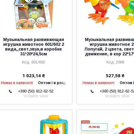
Музыкальная развивающая
Музыкальная развив
игрушка животное 601/602 2
игрушка животное 2
вида,,свет,звук,в коробке
Попугай, 2 цвета, свет
31*20*24,5см
движение, в кор 22*17
601/602
2068
1 023,14 ₴
527,58 ₴
Немає в наявності
Оптом і в роздріб
Немає в наявності
Оптом і
+380 (50) 812-62-52
+380 (50) 812-62-5
Vodafon viber
Vodafon viber