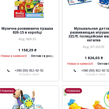
Музична розвиваюча іграшка
Музыкальная детс
826-15 в коробці
развивающая игрушк
2217E полицейская м
826-15
каталка
BT-2217E
1 158,29 ₴
Немає в наявності
Оптом і в роздріб
1 826,03 ₴
Немає в наявності
Оптом і
+380 (50) 812-62-52
+380 (50) 812-62-5
Vodafon viber
Vodafon viber
Новинка
Новинка