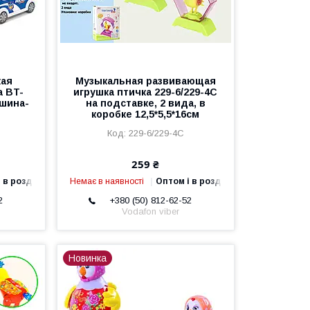
кая
Музыкальная развивающая
а BT-
игрушка птичка 229-6/229-4C
ашина-
на подставке, 2 вида, в
коробке 12,5*5,5*16см
229-6/229-4C
259 ₴
 в роздріб
Немає в наявності
Оптом і в роздріб
2
+380 (50) 812-62-52
Vodafon viber
Новинка