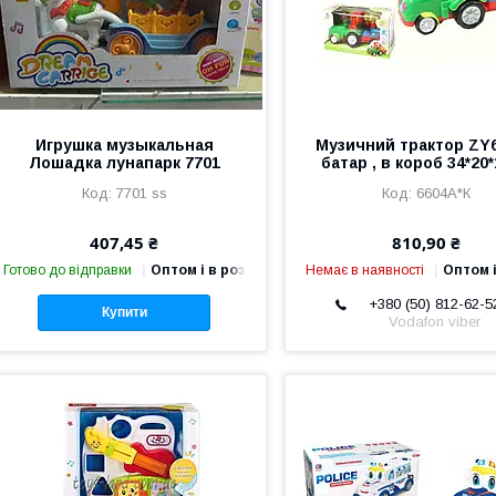
Игрушка музыкальная
Музичний трактор ZY
Лошадка лунапарк 7701
батар , в короб 34*20
7701 ss
6604A*К
407,45 ₴
810,90 ₴
Готово до відправки
Оптом і в роздріб
Немає в наявності
Оптом і
+380 (50) 812-62-5
Купити
Vodafon viber