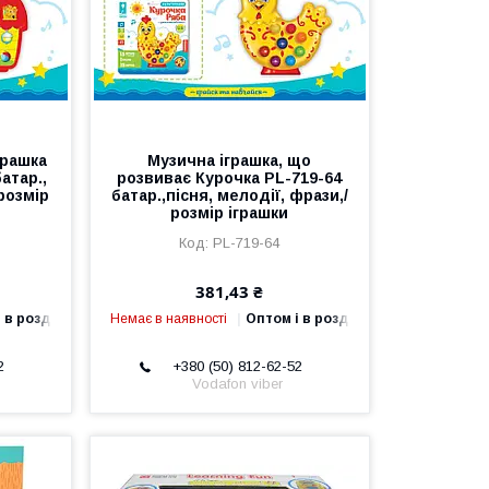
грашка
Музична іграшка, що
атар.,
розвиває Курочка PL-719-64
/розмір
батар.,пісня, мелодії, фрази,/
розмір іграшки
PL-719-64
381,43 ₴
 в роздріб
Немає в наявності
Оптом і в роздріб
2
+380 (50) 812-62-52
Vodafon viber