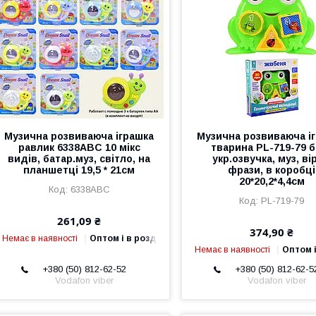
Музична розвиваюча іграшка
Музична розвиваюча і
равлик 6338ABC 10 мікс
тварина PL-719-79 б
видів, батар.муз, світло, на
укр.озвучка, муз, ві
планшетці 19,5 * 21см
фрази, в коробці
20*20,2*4,4см
6338ABC
PL-719-79
261,09 ₴
374,90 ₴
Немає в наявності
Оптом і в роздріб
Немає в наявності
Оптом і
+380 (50) 812-62-52
+380 (50) 812-62-5
Vodafon viber
Vodafon viber