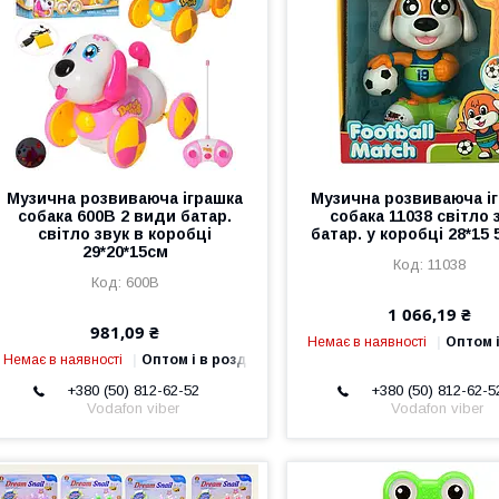
Музична розвиваюча іграшка
Музична розвиваюча і
собака 600B 2 види батар.
собака 11038 світло 
світло звук в коробці
батар. у коробці 28*15 
29*20*15см
11038
600B
1 066,19 ₴
981,09 ₴
Немає в наявності
Оптом і
Немає в наявності
Оптом і в роздріб
+380 (50) 812-62-52
+380 (50) 812-62-5
Vodafon viber
Vodafon viber