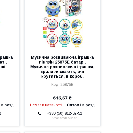
грашка
Музична розвиваюча іграшка
ат.,
пінгвін 25875E батар.,
рші,
Музична розвиваюча іграшка,
крила ляскають, очі
крутяться, в короб.
25875E
616,67 ₴
 в роздріб
Немає в наявності
Оптом і в роздріб
2
+380 (50) 812-62-52
Vodafon viber