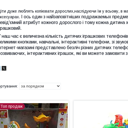
іти дуже люблять копіювати дорослих,наслідуючи їм у всьому, в ман
І ось один з найзаповітніших подражаемых предмет
ксесуарах.
евід'ємний атрибут кожного дорослого і тому кожна дитина х
грашковий.
 наш час є величезна кількість дитячих іграшкових телефонів:
еликими кнопками, навчальні, інтерактивні телефони, зі звук
нтернет-магазині представлено безліч різних дитячих телефон
озвиваючих, інтерактивних іграшок, які ви можете замовити з
Топ продаж