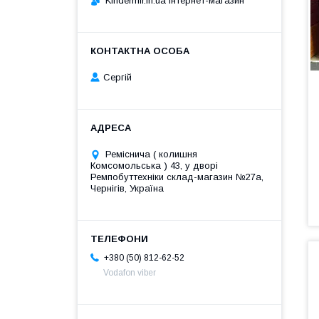
Kindermir.in.ua інтернет-магазин
Сергій
Реміснича ( колишня
Комсомольська ) 43, у дворі
Ремпобуттехніки склад-магазин №27a,
Чернігів, Україна
+380 (50) 812-62-52
Vodafon viber