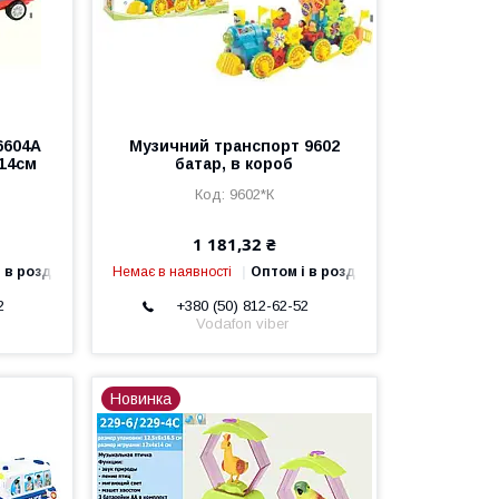
6604A
Музичний транспорт 9602
*14см
батар, в короб
9602*К
1 181,32 ₴
 в роздріб
Немає в наявності
Оптом і в роздріб
2
+380 (50) 812-62-52
Vodafon viber
Новинка