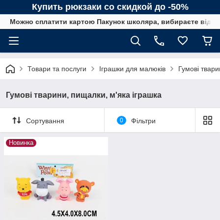
Купить рюкзаки со скидкой до -50%
Можно сплатити картою Пакунок школяра, вибираєте від сп
Товари та послуги
Іграшки для малюків
Гумові твари
Гумові тварини, пищалки, м'яка іграшка
Сортування
0
Фільтри
Новинка