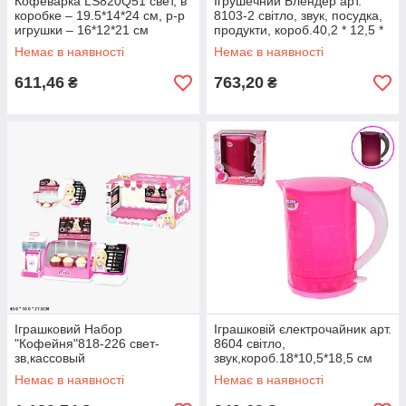
Кофеварка LS820Q51 свет, в
Ігрушечний Блендер арт.
коробке – 19.5*14*24 см, р-р
8103-2 світло, звук, посудка,
игрушки – 16*12*21 см
продукти, короб.40,2 * 12,5 *
23,5 см
Немає в наявності
Немає в наявності
611,46
763,20
₴
₴
Іграшковий Набор
Іграшковій єлектрочайник арт.
"Кофейня"818-226 свет-
8604 світло,
зв,кассовый
звук,короб.18*10,5*18,5 см
аппарат,холодильник с
Немає в наявності
Немає в наявності
десертами,кофемашина,в
кор.46*18