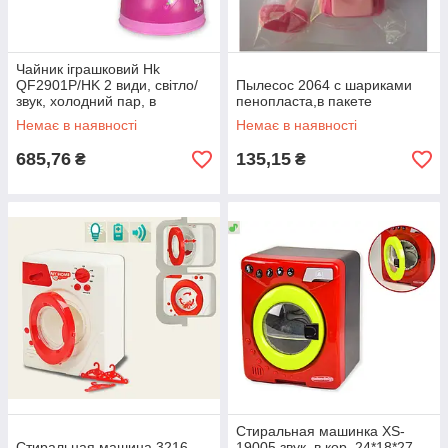
Чайник іграшковий Hk
QF2901P/HK 2 види, світло/
Пылесос 2064 с шариками
звук, холодний пар, в
пенопласта,в пакете
кор.21,5*16,5*21см
Немає в наявності
Немає в наявності
685,76
135,15
₴
₴
Стиральная машинка XS-
Стиральная машина 3216
19005 звук, в кор. 24*18*27