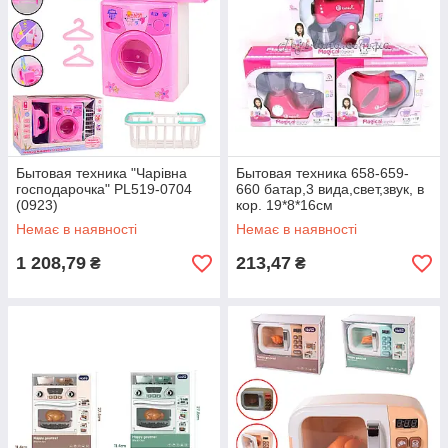
Бытовая техника "Чарівна
Бытовая техника 658-659-
господарочка" PL519-0704
660 батар,3 вида,свет,звук, в
(0923)
кор. 19*8*16см
батар.,свет,звук,стиралка,
Немає в наявності
Немає в наявності
утюг,доск
1 208,79
213,47
₴
₴