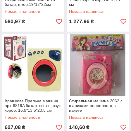
батар, в кор.19*12*22см
см
Немає в наявності
Немає в наявності
580,97
1 277,96
₴
₴
Іграшкова Пральна машина
Стиральная машина 2062 с
арт. 6819A батар. світло, звук
шариками пенопласта,в
короб. 16.5*13.5*20.5 см
пакете
Немає в наявності
Немає в наявності
627,08
140,60
₴
₴