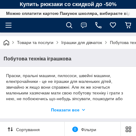
Купить рюкзаки со скидкой до -50%
Можно сплатити картою Пакунок школяра, вибираєте від сп
Товари та послуги
Іграшки для дівчаток
Побутова тех
Побутова техніка іграшкова
Праски, пральні машини, пилососи, швейні машини,
електрочайники - це не іграшки для маленьких дітей,
звичайно ж якщо вони справжні. Але як же хочеться
маленьким хазяєчкам мати свою побутову техніку і грати з
нею, не побоюючись що-небудь зіпсувати, пошкодити або
підпалити.
Показати все
В нашем интернет-магазине есть очень много
разнообразных игрушек для будущих хозяек от стиральных
машин до электрочайников, все для того, чтобы маленькая
Сортування
0
Фільтри
помощница, играя, училась создавать комфорт и порядок в
доме. Игрушечная бытовая техника имеет сходство с