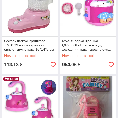
Соковитискач іграшкова
Мультиварка іграшка
ZM3109 на батарейках,
QF2903P-1 світло/звук,
світло, звук в кор. 16*14*8 см
холодний пар, тарел, ложка,
в кор.20,5*16*19см
Немає в наявності
Немає в наявності
113,13
954,06
₴
₴
Новинка