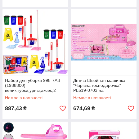
Набор для уборки 998-7AB
Дітяча Швейная машинка
(1988800)
"Чарівна господарочка"
веник,губки,урны,аксес,2
PL519-0703 на
цвета,в кор.42*11*30 см
батарейках,свет-звук, делает
Немає в наявності
Немає в наявності
строчку,в
887,43
674,69
₴
₴