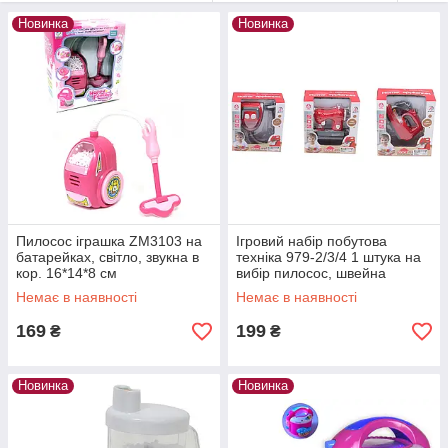
настоящей, в зависимости от модели, может иметь световые
Новинка
Новинка
и звуковые эффекты. Такой подарок оценит каждая юная
хозяюшка и будет использовать для своих кукол и игрушек,
как настоящая заботливая мама. Приобретайте детскую
бытовую технику у нас на сайте и ваша малышка с радостью
будет с ней играть, не нанося вреда вам и вашей бытовой
технике.
Пилосос іграшка ZM3103 на
Ігровий набір побутова
батарейках, світло, звукна в
техніка 979-2/3/4 1 штука на
кор. 16*14*8 см
вибір пилосос, швейна
машинка, праска світло,в
Немає в наявності
Немає в наявності
169
199
₴
₴
Новинка
Новинка