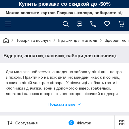
Купить рюкзаки со скидкой до -50%
Можно сплатити картою Пакунок школяра, вибираєте від сп
Товари та послуги
Іграшки для малюків
Відерця, лоп
Відерця, лопатки, пасочки, набори для пісочниці.
Для малюків найвеселіша щоденна забава у літні дні - це гра
з піском. Практично на всіх дитячих майданчиках є пісочниці,
в яких в літній час грає дітвора. У пісочниці люблять грати і
хлопчики і дівчатка, вони з допомогою відер, грабельок,
лопаток і пасочок створюють неповторні пісочний шедеври:
замки, фортеці, тунелі, пасочки і тортики і ще безліч
Показати все
різноманітних витворів з якими потім грають. Адже ігри в
пісочниці - це не тільки приємне проведення часу, але і
чудова пальчиковая зарядка, яка сприяє розвитку дрібної
моторики рук, координації руху, поліпшується емоційний та
Сортування
0
Фільтри
психологічний стан дитини.