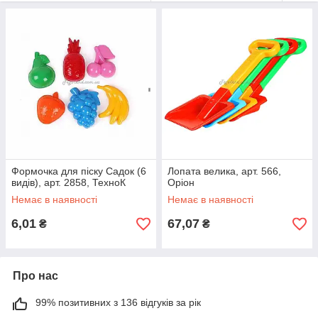
А скільки різноманітних наборів для гри з піском придумують
виробники для того, щоб діткам було цікаво грати в пісочниці.
На нашому сайті ви можете придбати різноманітні набори
для гри з піском, а так само лопатки, грабельки, млинки,
пасочки і лієчки окремо. Придбайте набори для гри в
пісочниці на нашому сайті за доступними цінами і ваш малюк
із задоволенням буде грати на свіжому повітрі і радувати вас
новими створеними шедеврами.
Формочка для піску Садок (6
Лопата велика, арт. 566,
видів), арт. 2858, ТехноК
Оріон
Немає в наявності
Немає в наявності
6,01
67,07
₴
₴
Про нас
99% позитивних з 136 відгуків за рік