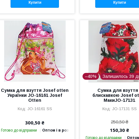
Купити
Купити
–40%
Залишилось 39 д
Сумка для взуття Josef otten
Сумка для взуття
Українки JO-16161 Josef
блискавкою Josef o
Otten
МакиЈО-17131
JO-16161 SS
JO-17131 SS
250,50 ₴
300,50 ₴
150,30 ₴
Готово до відправки
Оптом і в роздріб
Готово до відправки
Оптом