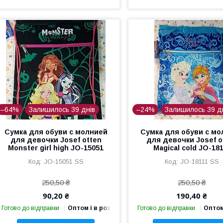
–64%
Залишилось 39 днів
–24%
Залишилось 39 д
Сумка для обуви с молнией
Сумка для обуви с мо
для девочки Josef otten
для девочки Josef o
Monster girl high JO-15051
Magical cold JO-18
JO-15051 SS
JO-18111 SS
250,50 ₴
250,50 ₴
90,20 ₴
190,40 ₴
Готово до відправки
Оптом і в роздріб
Готово до відправки
Оптом