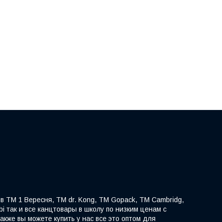
в ТМ 1 Вересня, TM dr. Kong, ТМ Gopack, ТМ Cambridg,
ibi так и все канцтовары в школу по низким ценам с
акже вы можете купить у нас все это оптом для