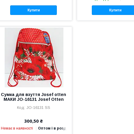
Купити
Купити
Сумка для взуття Josef otten
МАКИ JO-16131 Josef Otten
JO-16131 SS
300,50 ₴
Немає в наявності
Оптом і в роздріб