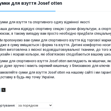
умки для взуття Josef otten
умки для взуття та спортивного одягу відмінної якості
аша дитина відвідує спортивну секцію і уроки фізкультури, а спор
юкзак, в такому випадку вам просто необхідно придбати спеціальну
и пропонуємо вам сумки для спортивного взуття від торгової марки 
дже в сумку вміщається і форма та взуття. Дитині комфортно носити
tten виготовлена з якісної водовідштовхувальної тканини, до того
изайн і яскраві кольори, які обов'язково сподобаються вашому шко
умки для спортивного взуття Josef otten виглядають як мішечки, 
о дуже зручно і мають окремий кишеньку з блискавкою для ключів і
амовляйте сумки для взуття Josef otten на нашому сайті і ми гаран
оставку в будь-яку точку України.