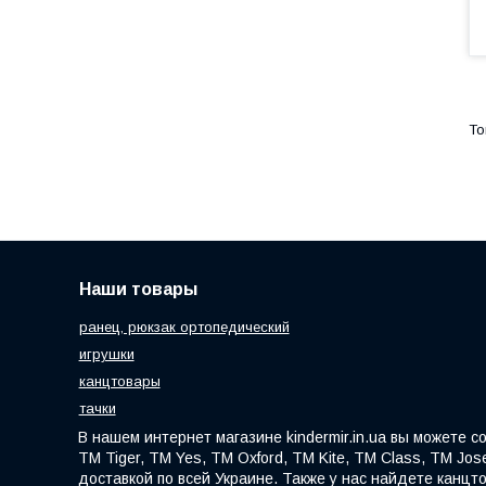
Наши товары
ранец, рюкзак ортопедический
игрушки
канцтовары
тачки
В нашем интернет магазине kindermir.in.ua вы можете 
ТМ Tiger, ТМ Yes, ТМ Oxford, ТМ Kite, ТМ Class, ТМ Jose
доставкой по всей Украине. Также у нас найдете канцт