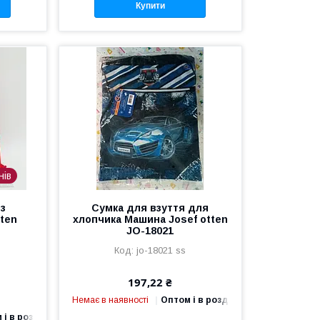
Купити
нів
 з
Сумка для взуття для
tten
хлопчика Машина Josef otten
JO-18021
jo-18021 ss
197,22 ₴
Немає в наявності
Оптом і в роздріб
 і в роздріб