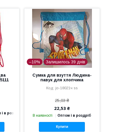
–10%
Залишилось 39 днів
два
Сумка для взуття Людина-
5111
павук для хлопчика
jo-18021ч ss
25,03 ₴
22,53 ₴
 і в роздріб
В наявності
Оптом і в роздріб
Купити