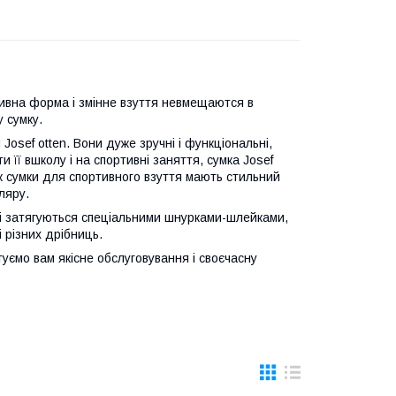
тивна форма і змінне взуття невмещаются в
 сумку.
Josef otten. Вони дуже зручні і функціональні,
 її вшколу і на спортивні заняття, сумка Josef
 ж сумки для спортивного взуття мають стильний
ляру.
які затягуються спеціальними шнурками-шлейками,
 різних дрібниць.
туємо вам якісне обслуговування і своєчасну