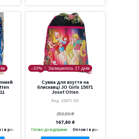
нів
–33%
Залишилось 27 днів
лнией
Сумка для взуття на
tten
блискавці JO Girls 15071
111
Josef Otten
15071 SS
250,50 ₴
167,80 ₴
 і в роздріб
Готово до відправки
Оптом і в роздріб