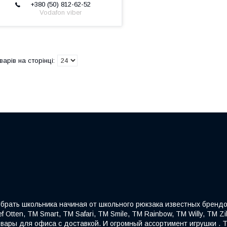
+380 (50) 812-62-52
Vodafon viber
собрать школьника начиная от школьного рюкзака известных брендо
f Otten, ТМ Smart, ТМ Safari, ТМ Smile, ТМ Rainbow, ТМ Willy, ТМ Z
овары для офиса с доставкой. И огромный ассортимент игрушки . Т