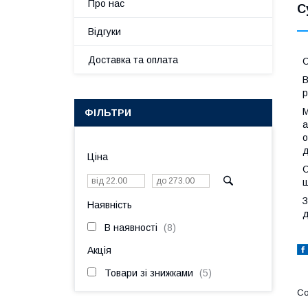
Про нас
С
Відгуки
Доставка та оплата
С
В
р
М
ФІЛЬТРИ
а
o
д
Ціна
С
щ
З
Наявність
д
В наявності
8
Акція
Товари зі знижками
5