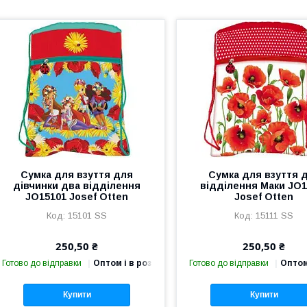
Сумка для взуття для
Сумка для взуття 
дівчинки два відділення
відділення Маки JO1
JO15101 Josef Otten
Josef Otten
15101 SS
15111 SS
250,50 ₴
250,50 ₴
Готово до відправки
Оптом і в роздріб
Готово до відправки
Оптом
Купити
Купити