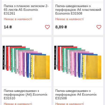
Папка з планкою затиском 2-
Папка-швидкозшивач з
65 листів A5 Economix
перфорацією А4 пластиковий
E31261
Economix E31508
Немає в наявності
Немає в наявності
14
8,89
₴
₴
Папка-швидкозшивач з
Папка-швидкозшивач з
перфорацією (А4).Economix
перфорацією А4 Economix
E31510
E31508
Немає в наявності
Немає в наявності