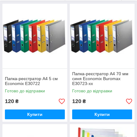
файли-кишеньки
пенали
сумки для дисків
візитниці
Папка-реєстратор A4 70 мм
Папка-реєстратор A4 5 см
синя Economix Buromax
Economix E30722
E30723-xx
Готово до відправки
Готово до відправки
120
120
₴
₴
Купити
Купити