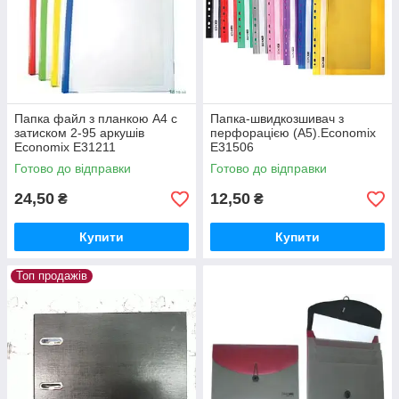
Папка файл з планкою А4 с
Папка-швидкозшивач з
затиском 2-95 аркушів
перфорацією (А5).Economix
Economix E31211
E31506
Готово до відправки
Готово до відправки
24,50
12,50
₴
₴
Купити
Купити
Топ продажів