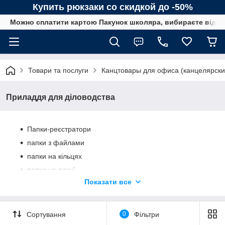
Купить рюкзаки со скидкой до -50%
Можно сплатити картою Пакунок школяра, вибираєте від сп
Товари та послуги
Канцтовары для офиса (канцелярск
Приладдя для діловодства
Папки-реєстратори
папки з файлами
папки на кільцях
папки на гумці
Показати все
папки-бокси
швидкозшивачі
папки-конверти
Сортування
0
Фільтри
папки-куточки