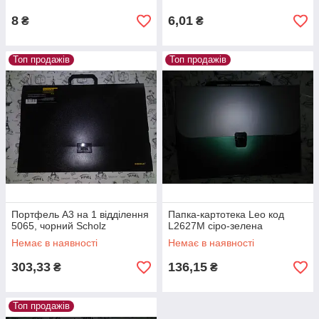
8
6,01
₴
₴
Топ продажів
Топ продажів
Портфель А3 на 1 відділення
Папка-картотека Leo код
5065, чорний Scholz
L2627M сіро-зелена
Немає в наявності
Немає в наявності
303,33
136,15
₴
₴
Топ продажів