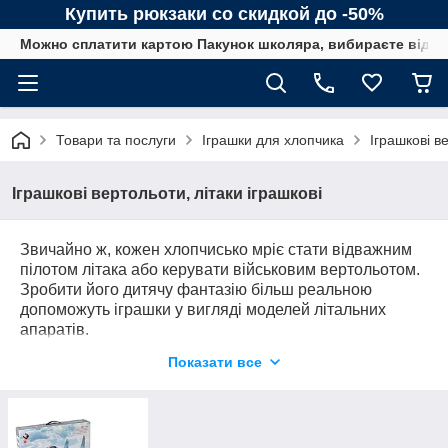
Купить рюкзаки со скидкой до -50%
Можно сплатити картою Пакунок школяра, вибираєте від сп
Товари та послуги
Іграшки для хлопчика
Іграшкові в
Іграшкові вертольоти, літаки іграшкові
Звичайно ж, кожен хлопчисько мріє стати відважним
пілотом літака або керувати військовим вертольотом.
Зробити його дитячу фантазію більш реальною
допоможуть іграшки у вигляді моделей літальних
апаратів.
Показати все
Детский вертолет на радиоуправлении - игрушка,
которая приведет в восторг не только ребенка, но и
взрослого. Детские вертолеты на пульте управления
могут летать в разных направлениях, опускаться,