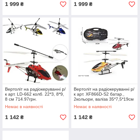
1 999
1 999
₴
₴
Вертоліт на радіокеруванні р/
Вертоліт на радіокеруванні р/
к арт. LD-662 колб. 22*3, 8*9,
к арт. XF866D-S2 батар.,
8 см 714.97грн.
2кольори, валіза 35*7,5*19см
Немає в наявності
Немає в наявності
1 142
1 142
₴
₴