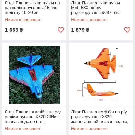
Літак Планер-винищувач на
Літак Планер винищувач
р/в радіокеруванні J15 час
МеГ-530 на р/у
польоту 15-20 хв,
радіокеруванні 9087 час
польоту 15-20 хв
Немає в наявності
Немає в наявності
1 665
1 879
₴
₴
Літак Планер амфібія на р/у
Літак Планер амфібія на р/у
радіокеруванні X320 СІЙон
радіокеруванні X320
плаває водою літає,
жовтогарячий плаває водою,
Немає в наявності
Немає в наявності