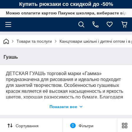
Купить рюкзаки со скидкой до -50%
Можно сплатити картою Пакунок школяра, вибираєте від сп
Товари та послуги
Канцтовари шкільні і дитячі оптом і в
Гуашь
ДЕТСКАЯ ГУАШЬ торговой марки «Гамма»
предназначена для рисования и идеально подходит
для занятий творчеством. Особенностью гуашевых
красок является её высокая насыщенность и яркость
цветов, хорошая разносимость по бумаге. Благодаря
крышечкам с резьбой, плотно закрывающим баночки,
Показати все
краски длительное время сохраняют свои свойства и
не пересыхают. Наборы имеют баночки разного
объёма, наполненные краской 10, 20 или 40 мл. есть и
Сортування
0
Фільтри
поштучно