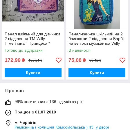
Пенал шкільний для дівчинки
Пенал-книжка шкільний на 2
2 відділення ТМ Willy
блискавки 2 відділення Барбі
Німеччина " Принцеса "
на вечірки музикантка Willy
Німеччина
Готово до відправки
В наявності
172,99
75,08
₴
₴
192,21 ₴
83,42 ₴
Купити
Купити
Про нас
99% позитивних з 136 відгуків за рік
Працює з 01.07.2010
м. Чернігів
Реміснича ( колишня Комсомольська ) 43, у дворі