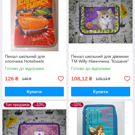
Пенал шкільний для
Пенал шкільний для дівчинки
хлопчика Hotwheels
ТМ Willy Німеччина "Кошеня"
Готово до відправки
Готово до відправки
126
108,12
₴
₴
140 ₴
120,13 ₴
Купити
Купити
Топ продажів
–10%
–10%