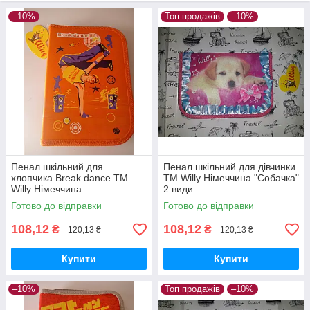
выбор есть как мальчику, так и девочке.
–10%
Топ продажів
–10%
Купити пенал ТМ Willy ви можете на нашому сайті. Приємні
ціни вас порадують, а завдяки декільком відділенням пенала
Willy, лінійка, ручки, олівці, гумка будуть акуратно складені.
Пенал шкільний для
Пенал шкільний для дівчинки
хлопчика Break dance ТМ
ТМ Willy Німеччина "Собачка"
Willy Німеччина
2 види
Готово до відправки
Готово до відправки
108,12
108,12
₴
₴
120,13 ₴
120,13 ₴
Купити
Купити
–10%
Топ продажів
–10%