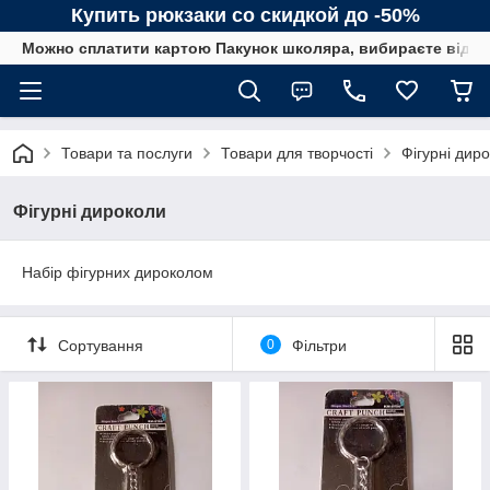
Купить рюкзаки со скидкой до -50%
Можно сплатити картою Пакунок школяра, вибираєте від сп
Товари та послуги
Товари для творчості
Фігурні дир
Фігурні дироколи
Набір фігурних дироколом
Сортування
0
Фільтри