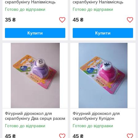
скрапбукінгу Напівмісяць
скрапбукінгу Напівмісяць
Готово до відправки
Готово до відправки
35
45
₴
₴
Купити
Купити
Фігурний дірококол для
Фігурний дірококол для
скрапбукінгу Два серця разом
скрапбукінгу Купідон
Готово до відправки
Готово до відправки
45
45
₴
₴