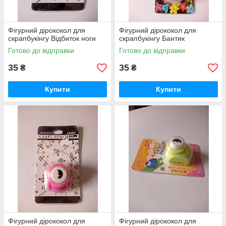
Фігурний дірококол для
Фігурний дірококол для
скрапбукінгу Відбиток ноги
скрапбукінгу Бантик
Готово до відправки
Готово до відправки
35
35
₴
₴
Купити
Купити
Фігурний дірококол для
Фігурний дірококол для