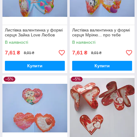
Листівка валентинка у формі
Листівка валентинка у формі
серця Зайка Love Любов
серця Мріяю... про тебе
В наявності
В наявності
7,61
7,61
₴
₴
8,01 ₴
8,01 ₴
Купити
Купити
–5%
–5%