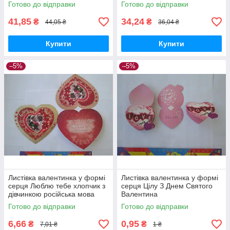
Готово до відправки
Готово до відправки
41,85
34,24
₴
₴
44,05 ₴
36,04 ₴
Купити
Купити
–5%
–5%
Листівка валентинка у формі
Листівка валентинка у формі
серця Люблю тебе хлопчик з
серця Цілу З Днем Святого
дівчинкою російська мова
Валентина
Україна
Готово до відправки
Готово до відправки
6,66
0,95
₴
₴
7,01 ₴
1 ₴