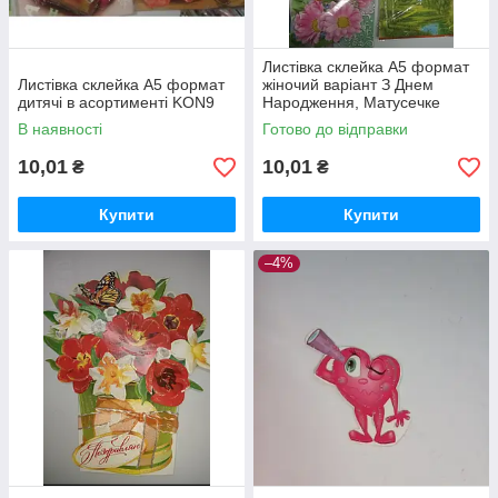
Листівка склейка А5 формат
Листівка склейка А5 формат
жіночий варіант З Днем
дитячі в асортименті KON9
Народження, Матусечке
виды як на фото KON10
В наявності
Готово до відправки
10,01
10,01
₴
₴
Купити
Купити
–4%