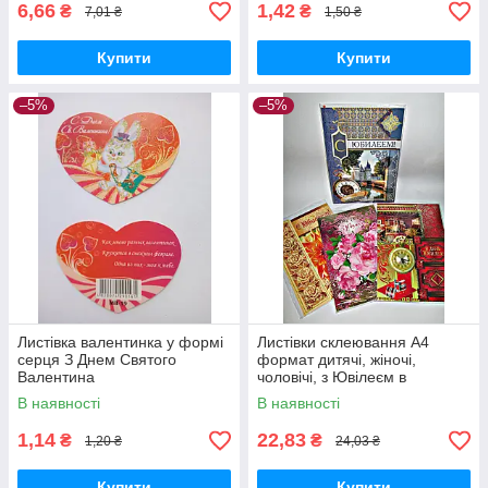
6,66
1,42
₴
₴
7,01 ₴
1,50 ₴
Купити
Купити
–5%
–5%
Листівка валентинка у формі
Листівки склеювання А4
серця З Днем Святого
формат дитячі, жіночі,
Валентина
чоловічі, з Ювілеєм в
асортименті KON11
В наявності
В наявності
1,14
22,83
₴
₴
1,20 ₴
24,03 ₴
Купити
Купити