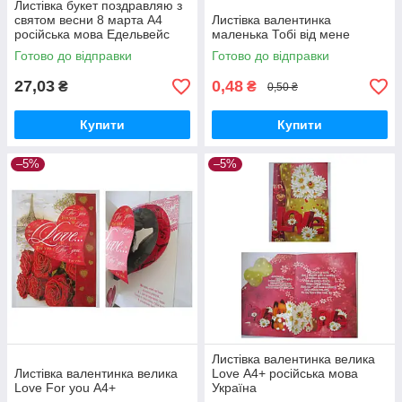
Листівка букет поздравляю з
святом весни 8 марта А4
Листівка валентинка
російська мова Едельвейс
маленька Тобі від мене
Україна
Готово до відправки
Готово до відправки
27,03
0,48
₴
₴
0,50 ₴
Купити
Купити
–5%
–5%
Листівка валентинка велика
Листівка валентинка велика
Love А4+ російська мова
Love For you А4+
Україна