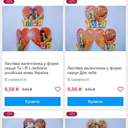
–5%
–5%
Листівка валентинка у формі
серця Ти і Я з любов'ю
Листівка валентинка у формі
російська мова Україна
серця Для тебе
В наявності
В наявності
8,56
8,56
₴
₴
9,01 ₴
9,01 ₴
Купити
Купити
–5%
–5%