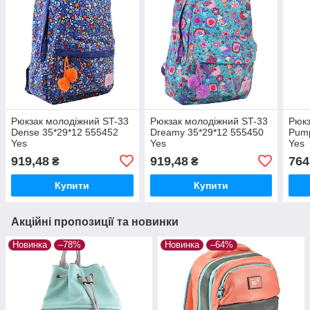
Рюкзак молодіжний ST-33
Рюкзак молодіжний ST-33
Рюкз
Dense 35*29*12 555452
Dreamy 35*29*12 555450
Pump
Yes
Yes
Yes
919,48
919,48
764
₴
₴
Купити
Купити
Акційні пропозиції та новинки
Новинка
–78%
Новинка
–64%