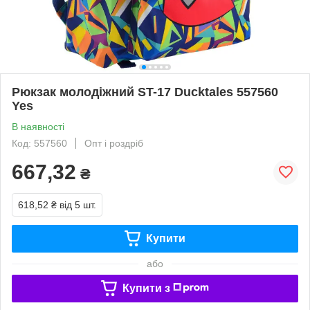
Рюкзак молодіжний ST-17 Ducktales 557560
Yes
В наявності
Код: 557560
Опт і роздріб
667,32
₴
618,52 ₴
від 5 шт.
Купити
або
Купити з