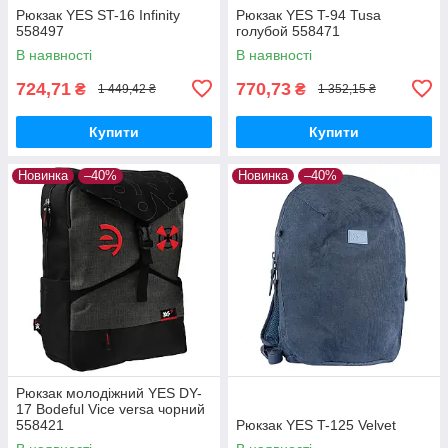
Рюкзак YES ST-16 Infinity
Рюкзак YES T-94 Tusa
558497
голубой 558471
В наявності
В наявності
724,71
770,73
₴
₴
1 449,42 ₴
1 352,15 ₴
Купити
Купити
Новинка
–40%
Новинка
–40%
Рюкзак молодіжний YES DY-
17 Bodeful Vice versa чорний
558421
Рюкзак YES T-125 Velvet