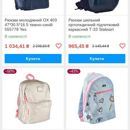
Рюкзак молодіжний OX 403
Рюкзак шкільний
47*30.5*16.5 темно-синій
ортопедичний підлитковий
555778 Yes
каркасний Т-33 Stalwart
44.5*29.5*14.5 555521 Yes
В наявності
В наявності
1 034,41
965,45
₴
₴
2 298,69 ₴
2 145,44 ₴
Купити
Купити
–50%
–43%