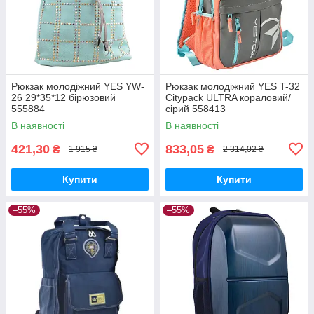
Рюкзак молодіжний YES YW-
Рюкзак молодіжний YES T-32
26 29*35*12 бірюзовий
Citypack ULTRA кораловий/
555884
сірий 558413
В наявності
В наявності
421,30
833,05
₴
₴
1 915 ₴
2 314,02 ₴
Купити
Купити
–55%
–55%