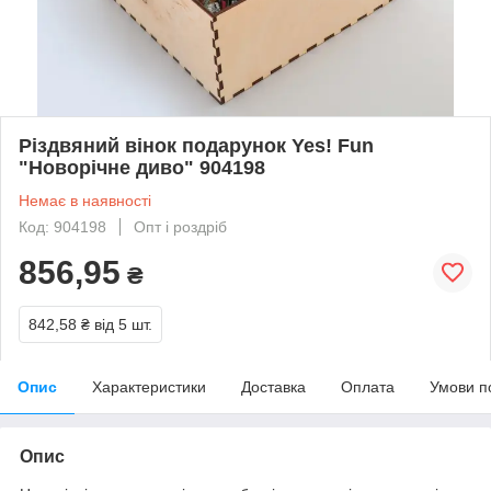
Різдвяний вінок подарунок Yes! Fun
"Новорічне диво" 904198
Немає в наявності
Код: 904198
Опт і роздріб
856,95
₴
842,58 ₴
від 5 шт.
Опис
Характеристики
Доставка
Оплата
Умови п
Опис