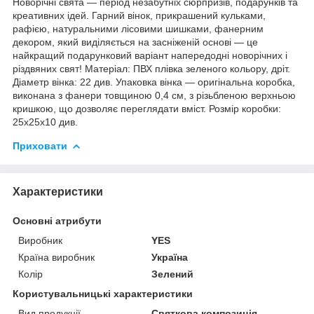
Новорічні свята — період незабутніх сюрпризів, подарунків та
креативних ідей. Гарний вінок, прикрашений кульками,
рафією, натуральними лісовими шишками, фанерним
декором, який виділяється на засніженій основі — це
найкращий подарунковий варіант напередодні новорічних і
різдвяних свят! Матеріал: ПВХ плівка зеленого кольору, дріт.
Діаметр вінка: 22 див. Упаковка вінка — оригінальна коробка,
виконана з фанери товщиною 0,4 см, з різьбленою верхньою
кришкою, що дозволяє переглядати вміст. Розмір коробки:
25х25х10 див.
Приховати
Характеристики
Основні атрибути
Виробник
YES
Країна виробник
Україна
Колір
Зелений
Користувальницькі характеристики
Вид продукції
Святкова композиція