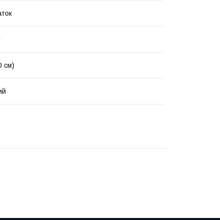
аток
й
0 см)
ий