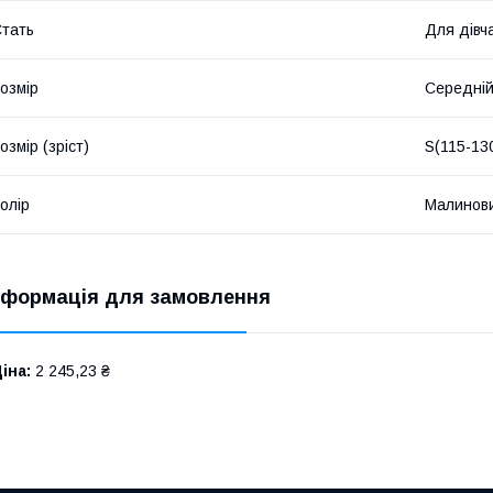
тать
Для дівч
озмір
Середні
озмір (зріст)
S(115-13
олір
Малинов
нформація для замовлення
іна:
2 245,23 ₴