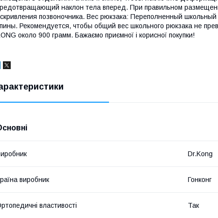
редотвращающий наклон тела вперед. При правильном размещени
скривления позвоночника. Вес рюкзака: Переполненный школьный 
пины. Рекомендуется, чтобы общий вес школьного рюкзака не пре
ONG около 900 грамм. Бажаємо приємної і корисної покупки!
арактеристики
Основні
иробник
Dr.Kong
раїна виробник
Гонконг
ртопедичні властивості
Так