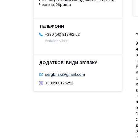
Чернігів, Україна
Р
+380 (50) 812-62-52
Vodafon viber
9
я
о
в
У
м
sergbrisk@gmail.com
«
+380508126252
м
д
з
л
р
п
с
д
р
п