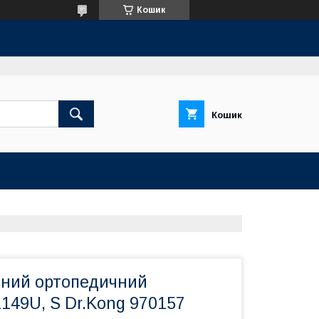
Кошик
Кошик
ьний ортопедичний
149U, S Dr.Kong 970157