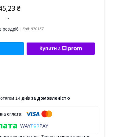
45,23 ₴
в роздріб
Код:
970157
Купити з
ротягом 14 днів
за домовленістю
 електронні платежі. Тепер ви можете купити