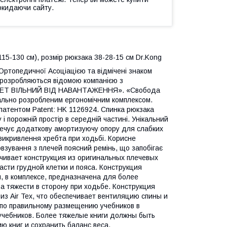
окидаючи сайту.
15-130 см), розмір рюкзака 38-28-15 см Dr.Kong
Ортопедичної Асоціацією та відмічені знаком
), розробляються відомою компанією з
РЕБЕТ ВІЛЬНИЙ ВІД НАВАНТАЖЕННЯ». «Свобода
кально розробленим ергономічним комплексом.
патентом Patent: HK 1126924. Спинка рюкзака
у і порожній простір в середній частині. Унікальний
печує додаткову амортизуючу опору для слабких
 викривлення хребта при ходьбі. Корисне
взування з плечей поясний ремінь, що запобігає
ечивает конструкция из оригинальных плечевых
сти грудной клетки и пояса. Конструкция
и, в комплексе, предназначена для более
а тяжести в сторону при ходьбе. Конструкция
из Air Tex, что обеспечивает вентиляцию спины и
по правильному размещению учебников в
учебников. Более тяжелые книги должны быть
 книг и сохранить баланс веса,