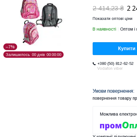
2 2
2 414,23 ₴
Показати оптові ціни
В наявності
Оптом і 
–7%
Купити
Залишилось
0
0
днів
0
0
0
0
0
0
+380 (50) 812-62-52
Vodafon viber
повернення товару п
У компанії підключені