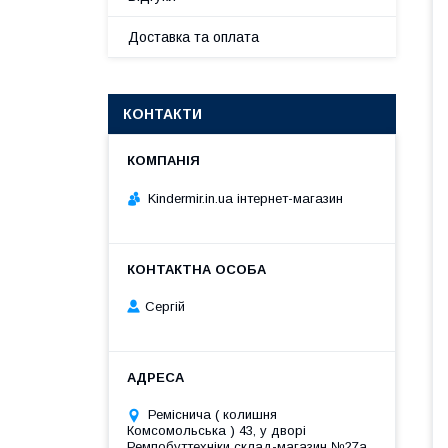
Доставка та оплата
КОНТАКТИ
Kindermir.in.ua інтернет-магазин
Сергій
Реміснича ( колишня
Комсомольська ) 43, у дворі
Ремпобуттехніки склад-магазин №27a,