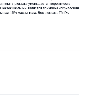
и книг в рюкзаке уменьшается вероятность
Рюкзак шкільний является причиной искривления
вышал 15% массы тела. Вес рюкзака ТМ Dr.