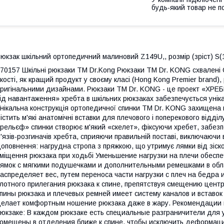
будь-який товар не п
юкзак шкільний ортопедичний малиновий Z149U,, розмір (зріст) S(1
70157 Шкільні рюкзаки ТМ Dr.Kong Рюкзаки ТМ Dr. KONG схвалені 
кості, як кращий продукт у своєму класі (Hong Kong Premier brand
ригінальними дизайнами. Рюкзаки ТМ Dr. KONG - це проект «Х
ід навантаження» хребта в шкільних рюкзаках забезпечується уні
нікальна конструкція ортопедичної спинки ТМ Dr. KONG захищена 
істить м'які анатомічні вставки для плечового і поперекового відділ
рельєф» спинки створює м'який «скелет», фіксуючи хребет, забез
'язів-розгиначів хребта, сприяючи правильній поставі, виключаючи
оповнення: нагрудна стропа з пряжкою, що утримує лямки від зіско
міщення рюкзака при ходьбі Уменьшение нагрузки на плечи обесп
ямок с мягкими подушечками и дополнительными ремешками в обла
аспределяет вес, путем переноса части нагрузки с плеч на бедра 
лотного прилегания рюкзака к спине, препятствуя смещению центр
пины рюкзака и плечевых ремней имеет систему каналов и вставок 
елает комфортным ношение рюкзака даже в жару. Рекомендации 
юкзаке: В каждом рюкзаке есть специальные разграничители для 
омещены в отделения ближе к спине, чтобы исключить деформацию