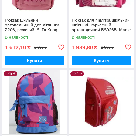
Рюкзак шкільний
Рюкзак для підлітка шкільний
ортопедичний для дівчинки
шкільний каркасний
Z206, рожевий, S, Dr.Kong
ортопедичний BS026B, Magic
970177
time, 33*29*13см, Dr.Kong
В наявності
В наявності
972256 для дівчинки
1 612,10
1 989,80
₴
₴
2 303 ₴
2 653 ₴
Купити
Купити
–25%
–24%