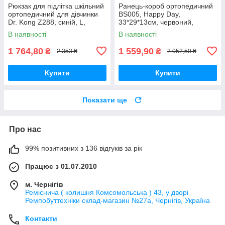
Рюкзак для підлітка шкільний
Ранець-короб ортопедичний
ортопедичний для дівчинки
BS005, Happy Day,
Dr. Kong Z288, синій, L,
33*29*13см, червоний,
970238
Dr.Kong 973498
В наявності
В наявності
1 764,80
1 559,90
₴
₴
2 353 ₴
2 052,50 ₴
Купити
Купити
Показати ще
Про нас
99% позитивних з 136 відгуків за рік
Працює з 01.07.2010
м. Чернігів
Реміснича ( колишня Комсомольська ) 43, у дворі
Ремпобуттехніки склад-магазин №27a, Чернігів, Україна
Контакти