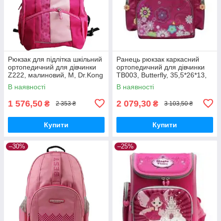
Рюкзак для підлітка шкільний
Ранець рюкзак каркасний
ортопедичний для дівчинки
ортопедичний для дівчинки
Z222, малиновий, M, Dr.Kong
TB003, Butterfly, 35,5*26*13,
970186
Dr.Kong 972005
В наявності
В наявності
1 576,50
2 079,30
₴
₴
2 353 ₴
3 103,50 ₴
Купити
Купити
–30%
–25%