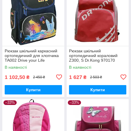
Рюкзак шкільний каркасний
Рюкзак шкільний
ортопедичний для хлопчика
ортопедичний кораловий
TA002 Drive your Life
Z300, S Dr.Kong 970170
35,5*26*13 Dr.Kong 972001
В наявності
В наявності
1 102,50
1 627
₴
₴
2 450 ₴
2 503 ₴
Купити
Купити
–33%
–33%