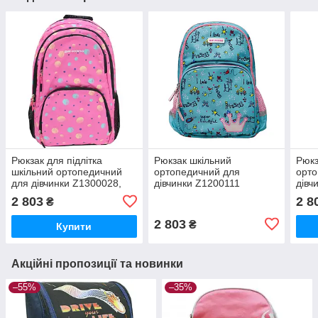
Рюкзак для підлітка
Рюкзак шкільний
Рюкз
шкільний ортопедичний
ортопедичний для
орто
для дівчинки Z1300028,
дівчинки Z1200111
дівч
рожевий, L, Dr.Kong
зелений M Dr.Kong
Dr.K
2 803
2 8
₴
970520
2 803
₴
Купити
Акційні пропозиції та новинки
–55%
–35%