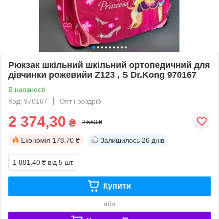
Рюкзак шкільний шкільний ортопедичний для
дівчинки рожевийи Z123 , S Dr.Kong 970167
В наявності
Код: 970167
Опт і роздріб
2 374,30
₴
2 553 ₴
Економія
178.70 ₴
Залишилось
26 днів
1 881,40 ₴
від 5 шт.
Купити
або