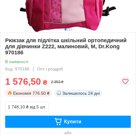
Рюкзак для підлітка шкільний ортопедичний
для дівчинки Z222, малиновий, M, Dr.Kong
970186
В наявності
Код: 970186
Опт і роздріб
1 576,50
₴
2 353 ₴
Економія
776.50 ₴
Залишилось
24 дні
1 748,10 ₴
від 5 шт.
Купити
або