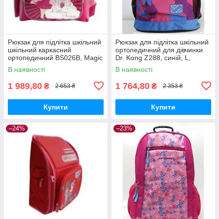
Рюкзак для підлітка шкільний
Рюкзак для підлітка шкільний
шкільний каркасний
ортопедичний для дівчинки
ортопедичний BS026B, Magic
Dr. Kong Z288, синій, L,
time, 33*29*13см, Dr.Kong
970238
В наявності
В наявності
972256 для дівчинки
1 989,80
1 764,80
₴
₴
2 653 ₴
2 353 ₴
Купити
Купити
–24%
–23%