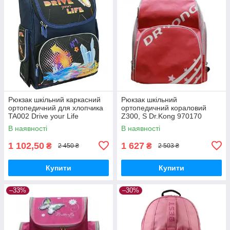
Рюкзак шкільний каркасний
Рюкзак шкільний
ортопедичний для хлопчика
ортопедичний кораловий
TA002 Drive your Life
Z300, S Dr.Kong 970170
35,5*26*13 Dr.Kong 972001
В наявності
В наявності
1 102,50
1 627
₴
₴
2 450 ₴
2 503 ₴
Купити
Купити
–33%
–30%