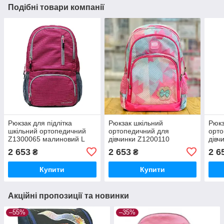
Подібні товари компанії
Рюкзак для підлітка
Рюкзак шкільний
Рюкз
шкільний ортопедичний
ортопедичний для
орто
Z1300065 малиновий L
дівчинки Z1200110
дівч
Dr.Kong 970559
кольоровий M Dr.Kong
фіол
2 653
2 653
2 6
₴
₴
970519
970
Купити
Купити
Акційні пропозиції та новинки
–55%
–35%