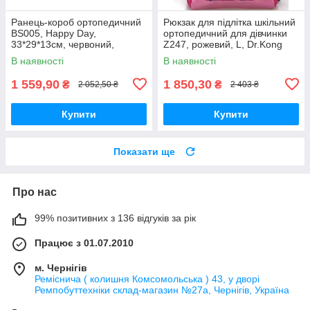
Ранець-короб ортопедичний
Рюкзак для підлітка шкільний
BS005, Happy Day,
ортопедичний для дівчинки
33*29*13см, червоний,
Z247, рожевий, L, Dr.Kong
Dr.Kong 973498
970206
В наявності
В наявності
1 559,90
1 850,30
₴
₴
2 052,50 ₴
2 403 ₴
Купити
Купити
Показати ще
Про нас
99% позитивних з 136 відгуків за рік
Працює з 01.07.2010
м. Чернігів
Реміснича ( колишня Комсомольська ) 43, у дворі
Ремпобуттехніки склад-магазин №27a, Чернігів, Україна