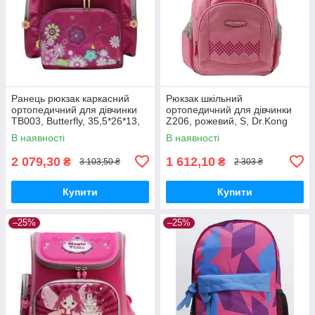
Ранець рюкзак каркасний
Рюкзак шкільний
ортопедичний для дівчинки
ортопедичний для дівчинки
TB003, Butterfly, 35,5*26*13,
Z206, рожевий, S, Dr.Kong
Dr.Kong 972005
970177
В наявності
В наявності
2 079,30
1 612,10
₴
₴
3 103,50 ₴
2 303 ₴
Купити
Купити
–25%
–25%