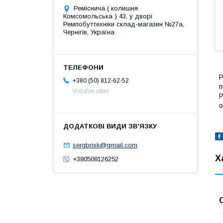
Реміснича ( колишня
Комсомольська ) 43, у дворі
Ремпобуттехніки склад-магазин №27a,
Чернігів, Україна
Р
+380 (50) 812-62-52
п
Vodafon viber
Р
о
sergbrisk@gmail.com
Х
+380508126252