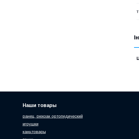
т
І
Ц
Наши товары
ранец, рюкзак ортопедический
игрушки
канцтовары