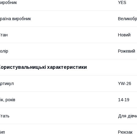
иробник
YES
раїна виробник
Великобр
Стан
Новий
олір
Рожевий
Користувальницькі характеристики
ртикул
YW-26
ік, років
14-19
тать
Для дівч
ип
Рюкзак