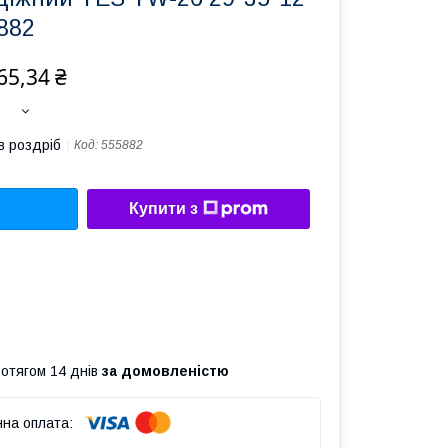
882
65,34 ₴
в роздріб
Код:
555882
Купити з
ротягом 14 днів
за домовленістю