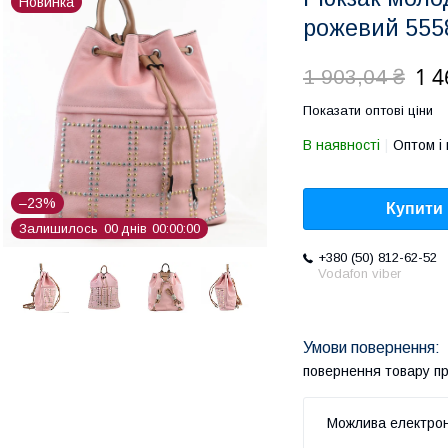
Новинка
рожевий 555
1 4
1 903,04 ₴
Показати оптові ціни
В наявності
Оптом і 
–23%
Купити
Залишилось
0
0
днів
0
0
0
0
0
0
+380 (50) 812-62-52
Vodafon viber
повернення товару п