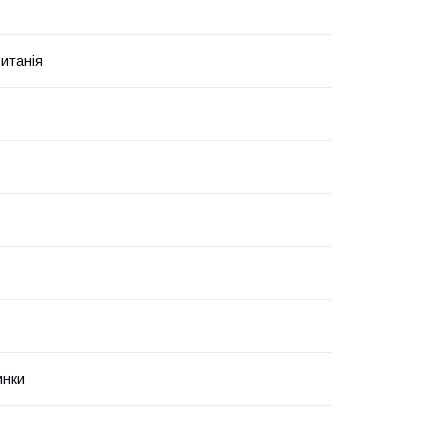
итанія
инки