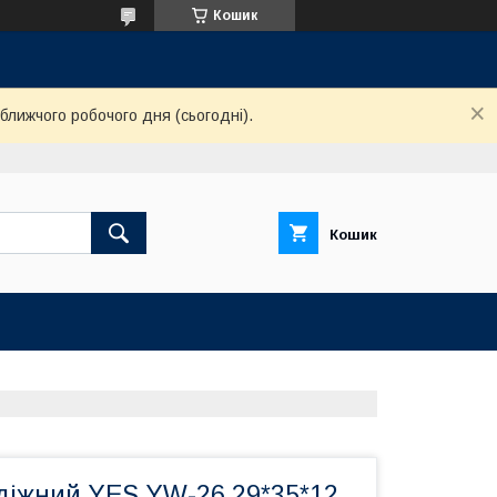
Кошик
ближчого робочого дня (сьогодні).
Кошик
діжний YES YW-26 29*35*12