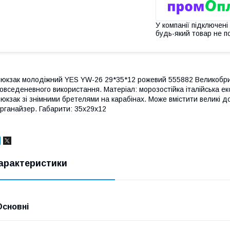
У компанії підключені
будь-який товар не п
юкзак молодіжний YES YW-26 29*35*12 рожевий 555882 Великобрит
овседеневного використання. Матеріал: морозостійка італійська ек
юкзак зі знімними бретелями на карабінах. Може вмістити великі д
рганайзер. Габарити: 35x29x12
арактеристики
Основні