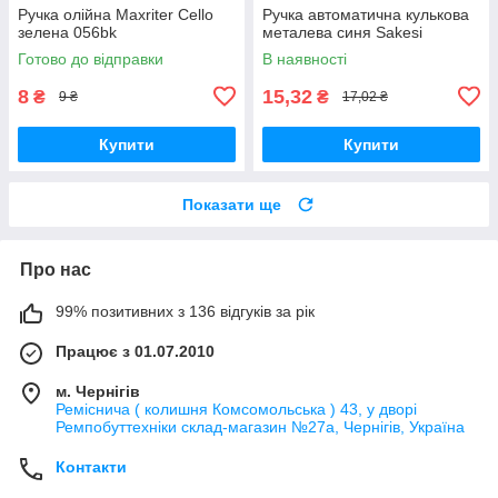
Ручка олійна Maxriter Cello
Ручка автоматична кулькова
зелена 056bk
металева синя Sakesi
Готово до відправки
В наявності
8
15,32
₴
₴
9 ₴
17,02 ₴
Купити
Купити
Показати ще
Про нас
99% позитивних з 136 відгуків за рік
Працює з 01.07.2010
м. Чернігів
Реміснича ( колишня Комсомольська ) 43, у дворі
Ремпобуттехніки склад-магазин №27a, Чернігів, Україна
Контакти