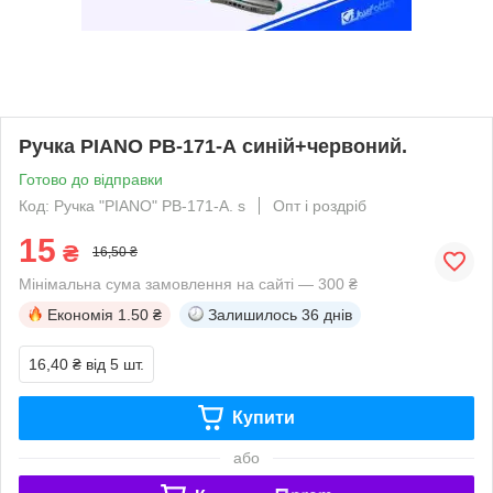
Ручка PIANO РВ-171-А синій+червоний.
Готово до відправки
Код: Ручка "PIANO" РВ-171-А. s
Опт і роздріб
15
₴
16,50 ₴
Мінімальна сума замовлення на сайті — 300 ₴
Економія
1.50 ₴
Залишилось
36 днів
16,40 ₴
від 5 шт.
Купити
або