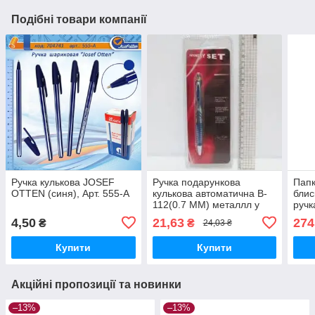
Подібні товари компанії
Ручка кулькова JOSEF
Ручка подарункова
Папк
OTTEN (синя), Арт. 555-А
кулькова автоматична B-
блис
112(0.7 MM) металлл у
ручк
блістері J. O. синій, сірий
4,50
21,63
274
₴
₴
24,03 ₴
метал
Купити
Купити
Акційні пропозиції та новинки
–13%
–13%