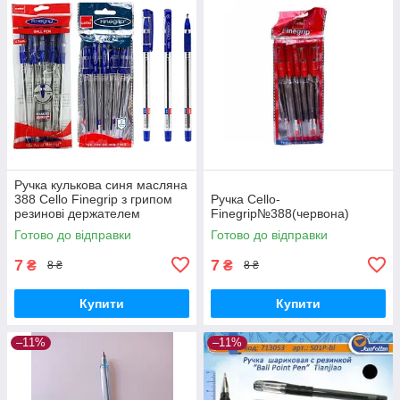
Ручка кулькова синя масляна
388 Cello Finegrip з грипом
Ручка Cello-
резинові держателем
Finegrip№388(червона)
Готово до відправки
Готово до відправки
7
7
₴
₴
8 ₴
8 ₴
Купити
Купити
–11%
–11%