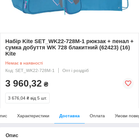
Набір Kite SET_WK22-728M-1 рюкзак + пенал +
сумка добуття WK 728 блакитний (62423) (16)
Kite
Немає в наявності
Код: SET_WK22-728M-1
Опт і роздріб
3 960,32
₴
3 676,04 ₴
від 5 шт.
пис
Характеристики
Доставка
Оплата
Умови пове
Опис