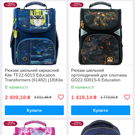
–20%
–20%
Рюкзак шкільний каркасний
Рюкзак шкільний
Kite TF22-501S Education
ортопедичний для хлопчика
Transformers (61482) (18)Kite
GO22-5001S-6 Education
каркасний 5001-6 Roar
В наявності
В наявності
(61604) (18)GoPack
2 409,18
1 419,14
₴
₴
3 011,48 ₴
1 773,92 ₴
Купити
Купити
–20%
–20%