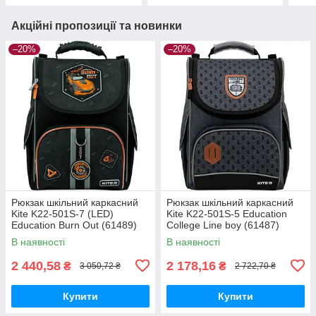
Акційні пропозиції та новинки
–20%
–20%
Рюкзак шкільний каркасний
Рюкзак шкільний каркасний
Kite K22-501S-7 (LED)
Kite K22-501S-5 Education
Education Burn Out (61489)
College Line boy (61487)
(18)Kite
(18)Kite
В наявності
В наявності
2 440,58
2 178,16
₴
₴
3 050,72 ₴
2 722,70 ₴
Купити
Купити