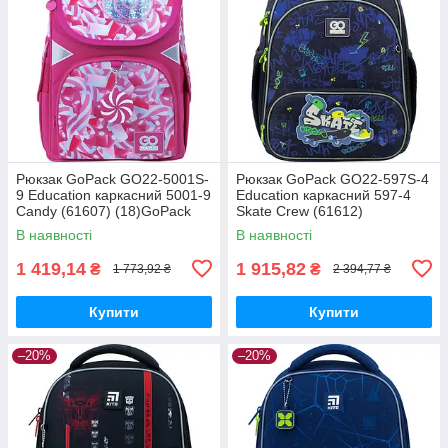
Рюкзак GoPack GO22-5001S-
Рюкзак GoPack GO22-597S-4
9 Education каркасний 5001-9
Education каркасний 597-4
Candy (61607) (18)GoPack
Skate Crew (61612)
(18)GoPack
В наявності
В наявності
1 419,14
1 915,82
₴
₴
1 773,92 ₴
2 394,77 ₴
Купити
Купити
–20%
–20%