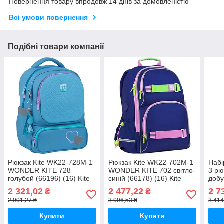
Повернення товару впродовж 14 днів за домовленістю
Всі умови повернення
Подібні товари компанії
Рюкзак Kite WK22-728M-1
Рюкзак Kite WK22-702M-1
Набі
WONDER KITE 728
WONDER KITE 702 світло-
3 рю
голубой (66196) (16) Kite
синій (66178) (16) Kite
добу
(619
2 321,02
2 477,22
2 7
₴
₴
2 901,27 ₴
3 096,53 ₴
3 414
Купити
Купити