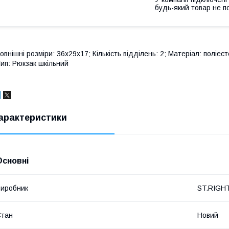
будь-який товар не п
овнішні розміри: 36x29x17; Кількість відділень: 2; Матеріал: поліест
ип: Рюкзак шкільний
арактеристики
Основні
иробник
ST.RIGH
Стан
Новий