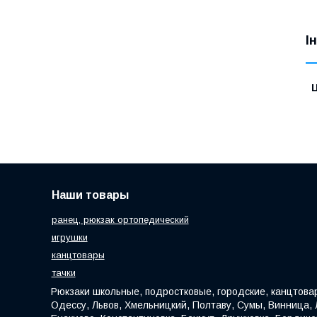
І
Ц
Наши товары
ранец, рюкзак ортопедический
игрушки
канцтовары
тачки
Рюкзаки школьные, подростковые, городские, канцтовар
Одессу, Львов, Хмельницкий, Полтаву, Сумы, Винница, Л