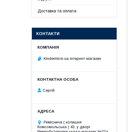
Доставка та оплата
КОНТАКТИ
Kindermir.in.ua інтернет-магазин
Сергій
Реміснича ( колишня
Комсомольська ) 43, у дворі
Ремпобуттехніки склад-магазин №27a,