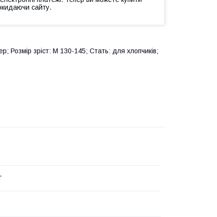
окидаючи сайту.
ер; Розмір зріст: M 130-145; Стать: для хлопчиків;
T