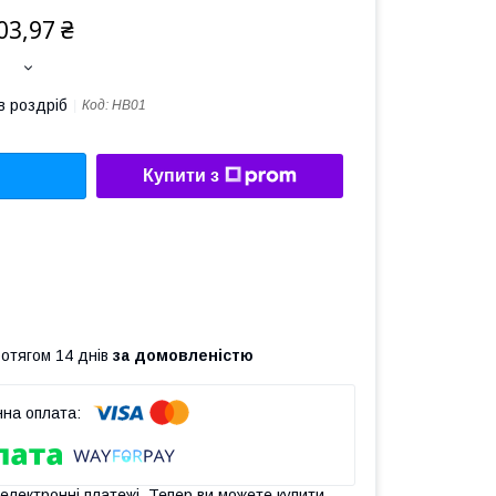
03,97 ₴
в роздріб
Код:
HB01
Купити з
ротягом 14 днів
за домовленістю
 електронні платежі. Тепер ви можете купити