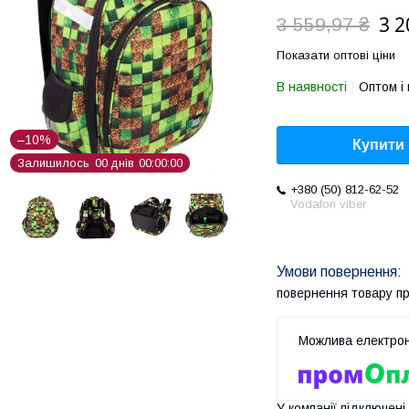
3 2
3 559,97 ₴
Показати оптові ціни
В наявності
Оптом і 
–10%
Купити
Залишилось
0
0
днів
0
0
0
0
0
0
+380 (50) 812-62-52
Vodafon viber
повернення товару п
У компанії підключені