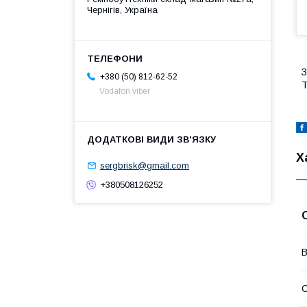
Чернігів, Україна
З
+380 (50) 812-62-52
Т
Vodafon viber
Х
sergbrisk@gmail.com
+380508126252
В