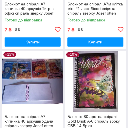
Блокнот на спіралі А7
Блокнот на спіралі А7м клітка
клітинка 40 аркушів Тигр в
міні 21 лист Лісові звірята
офісі спіраль зверху Josef
спіраль зверху Josef otten
otten
Готово до відправки
Готово до відправки
7
7
₴
₴
8 ₴
8 ₴
Купити
Купити
–13%
–10%
Блокнот на спіралі А7
Блокнот 80 арк. на спіралі
клітинка 40 аркушів Удача
Gold Brisk А-6 спіраль збоку
спіраль зверху Josef otten
СБВ-14 Бріск