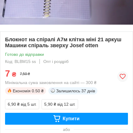
Блокнот на спіралі А7м клітка міні 21 аркуш
Машини спіраль зверху Josef otten
Готово до відправки
Код: BLBM15 ss
Опт і роздріб
7
₴
7,50 ₴
Мінімальна сума замовлення на сайті — 300 ₴
Економія
0.50 ₴
Залишилось
37 днів
6,90 ₴
від 5 шт.
5,90 ₴
від 12 шт.
Купити
або