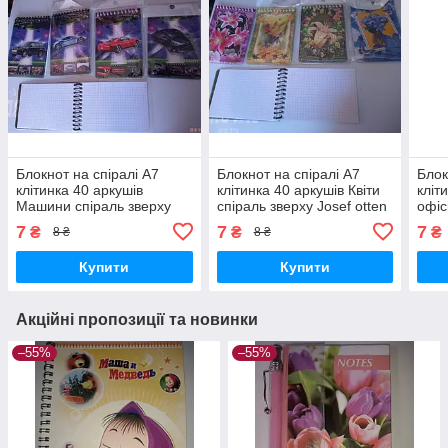
Блокнот на спіралі А7
Блокнот на спіралі А7
Блок
клітинка 40 аркушів
клітинка 40 аркушів Квіти
кліт
Машини спіраль зверху
спіраль зверху Josef otten
офіс
Josef otten
otte
7
7
7
₴
₴
₴
8 ₴
8 ₴
Купити
Купити
Акційні пропозиції та новинки
–55%
–55%