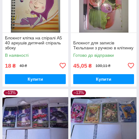
Блокнот клітка на спіралі А5
40 аркушів дитячий спіраль
Блокнот для записів
збоку
Тюльпани з ручкою в клітинку
В наявності
Готово до відправки
18
45,05
₴
₴
40 ₴
100,11 ₴
Купити
Купити
–13%
–13%