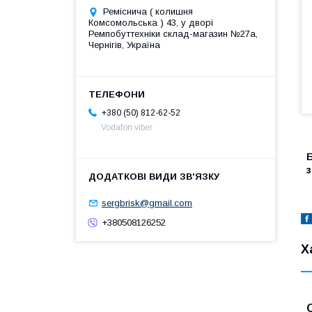
Реміснича ( колишня
Комсомольська ) 43, у дворі
Ремпобуттехніки склад-магазин №27a,
Чернігів, Україна
+380 (50) 812-62-52
Vodafon viber
Б
sergbrisk@gmail.com
+380508126252
Х