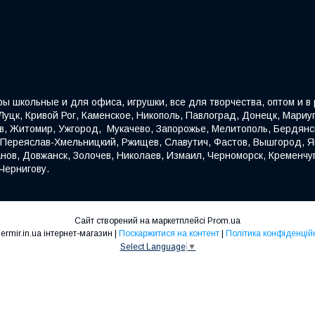
ы школьные и для офиса, игрушки, все для творчества, оптом и в р
уцк, Кривой Рог, Каменское, Никополь, Павлоград, Донецк, Мариуп
ев, Житомир, Ужгород, Мукачево, Запорожье, Мелитополь, Бердянс
, Переяслав-Хмельницкий, Ржищев, Славутич, Фастов, Вышгород, Яг
нов, Довжанск, Золочев, Николаев, Измаил, Черноморск, Кременчуг
Чернигову.
Сайт створений на маркетплейсі
Prom.ua
Kindermir.in.ua інтернет-магазин |
Поскаржитися на контент
|
Політика конфіденцій
Select Language
▼