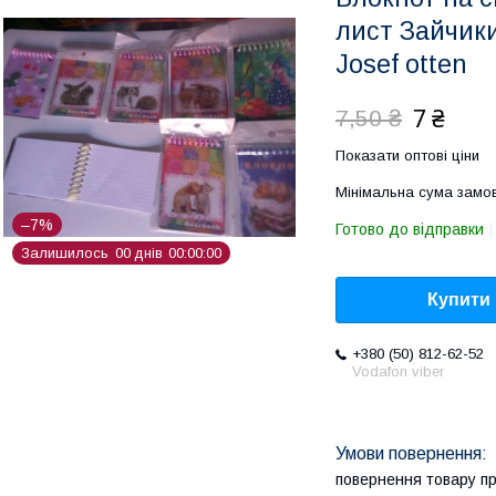
лист Зайчики
Josef otten
7 ₴
7,50 ₴
Показати оптові ціни
Мінімальна сума замов
–7%
Готово до відправки
Залишилось
0
0
днів
0
0
0
0
0
0
Купити
+380 (50) 812-62-52
Vodafon viber
повернення товару п