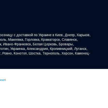
озницу с доставкой по Украине в Киев, Днепр, Харьков,
оль, Макеевка, Горловка, Краматорск, Славянск,
к, Ивано-Франковск, Белая Церковь, Бровары,
отин, Украинка, Александрия, Кропивницкий, Луганск,
, Ровно, Конотоп, Шостка, Тернополь, Херсон, Каменец-
ності