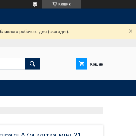
Кошик
ближчого робочого дня (сьогодні).
Кошик
піралі А7м клітка міні 21