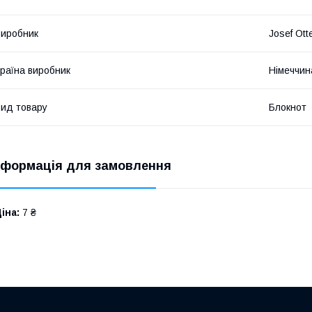
иробник
Josef Ott
раїна виробник
Німеччин
ид товару
Блокнот
нформація для замовлення
іна:
7 ₴