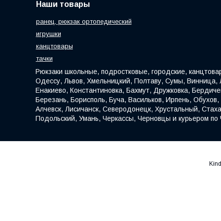
Наши товары
ранец, рюкзак ортопедический
игрушки
канцтовары
тачки
Рюкзаки школьные, подростковые, городские, канцтовар
Одессу, Львов, Хмельницкий, Полтаву, Сумы, Винница, Л
Енакиево, Константиновка, Бахмут, Дружковка, Бердич
Березань, Борисполь, Буча, Васильков, Ирпень, Обухов
Алчевск, Лисичанск, Северодонецк, Хрустальный, Стаха
Подольский, Умань, Черкассы, Черновцы и курьером по 