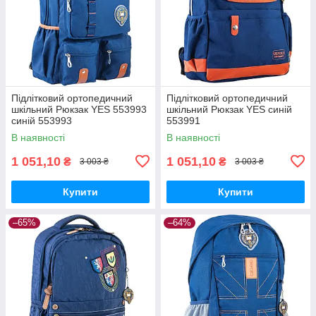
Підлітковий ортопедичний
Підлітковий ортопедичний
шкільний Рюкзак YES 553993
шкільний Рюкзак YES синій
синій 553993
553991
В наявності
В наявності
1 051,10
1 051,10
₴
₴
3 003 ₴
3 003 ₴
Купити
Купити
–65%
–64%