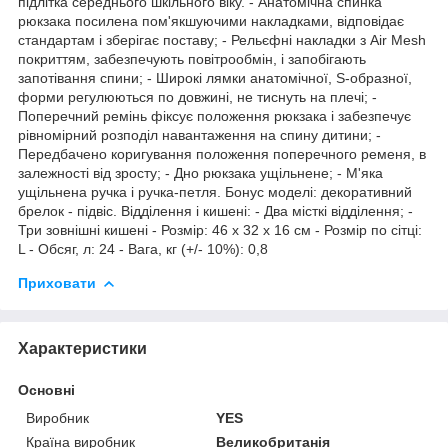
підлітка середнього шкільного віку. - Анатомічна спинка
рюкзака посилена пом'якшуючими накладками, відповідає
стандартам і зберігає поставу; - Рельєфні накладки з Air Mesh
покриттям, забезпечують повітрообмін, і запобігають
запотівання спини; - Широкі лямки анатомічної, S-образної,
форми регулюються по довжині, не тиснуть на плечі; -
Поперечний ремінь фіксує положення рюкзака і забезпечує
рівномірний розподіл навантаження на спину дитини; -
Передбачено коригування положення поперечного ременя, в
залежності від зросту; - Дно рюкзака ущільнене; - М'яка
ущільнена ручка і ручка-петля. Бонус моделі: декоративний
брелок - підвіс. Відділення і кишені: - Два місткі відділення; -
Три зовнішні кишені - Розмір: 46 х 32 х 16 см - Розмір по сітці:
L - Обсяг, л: 24 - Вага, кг (+/- 10%): 0,8
Приховати
Характеристики
Основні
Виробник
YES
Країна виробник
Великобританія