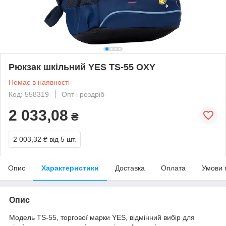
Рюкзак шкільний YES TS-55 OXY
Немає в наявності
Код: 558319
Опт і роздріб
2 033,08
₴
2 003,32 ₴
від 5 шт.
Опис
Характеристики
Доставка
Оплата
Умови 
Опис
Модель TS-55, торгової марки YES, відмінний вибір для