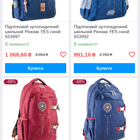
Підлітковий ортопедичний
Підлітковий ортопедичний
шкільний Рюкзак YES синій
шкільний Рюкзак YES синій
553997
553992
В наявності
В наявності
1 068,60
991,10
₴
₴
3 053 ₴
2 753 ₴
Купити
Купити
–59%
–59%