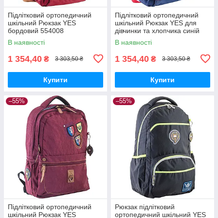
Підлітковий ортопедичний
Підлітковий ортопедичний
шкільний Рюкзак YES
шкільний Рюкзак YES для
бордовий 554008
дівчинки та хлопчика синій
554007
В наявності
В наявності
1 354,40
1 354,40
₴
₴
3 303,50 ₴
3 303,50 ₴
Купити
Купити
–55%
–55%
Підлітковий ортопедичний
Рюкзак підлітковий
шкільний Рюкзак YES
ортопедичний шкільний YES