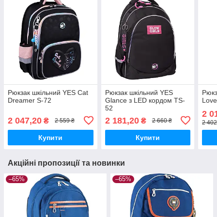
Рюкзак шкільний YES Cat
Рюкзак шкільний YES
Рюкз
Dreamer S-72
Glance з LED кордом TS-
Love
52
2 0
2 047,20
2 181,20
₴
₴
2 559 ₴
2 660 ₴
2 402
Купити
Купити
Акційні пропозиції та новинки
–65%
–65%