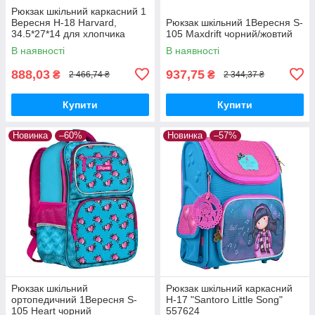
Рюкзак шкільний каркасний 1
Вересня Н-18 Harvard,
Рюкзак шкільний 1Вересня S-
34.5*27*14 для хлопчика
105 Maxdrift чорний/жовтий
555108
В наявності
В наявності
888,03
937,75
₴
₴
2 466,74 ₴
2 344,37 ₴
Купити
Купити
Новинка
–60%
Новинка
–57%
Рюкзак шкільний
Рюкзак шкільний каркасний
ортопедичний 1Вересня S-
H-17 "Santoro Little Song"
105 Heart чорний
557624