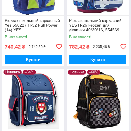
Рюкзак школьный каркасный
Рюкзак шкільний каркасний
Yes 556227 H-32 Full Power
YES Н-26 Frozen для
(14) YES
дівчинки 40*30*16, 554569
В наявності
В наявності
740,42
782,42
₴
₴
2 742,30 ₴
2 235,48 ₴
Купити
Купити
Новинка
–64%
Новинка
–60%