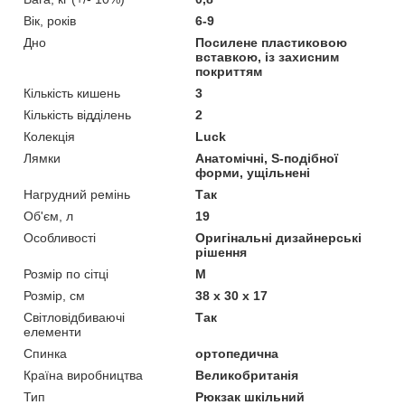
Вік, років
6-9
Дно
Посилене пластиковою
вставкою, із захисним
покриттям
Кількість кишень
3
Кількість відділень
2
Колекція
Luck
Лямки
Анатомічні, S-подібної
форми, ущільнені
Нагрудний ремінь
Так
Об'єм, л
19
Особливості
Оригінальні дизайнерські
рішення
Розмір по сітці
M
Розмір, см
38 x 30 x 17
Світловідбиваючі
Так
елементи
Спинка
ортопедична
Країна виробництва
Великобританія
Тип
Рюкзак шкільний