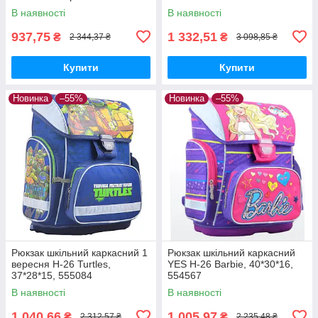
В наявності
В наявності
937,75
1 332,51
₴
₴
2 344,37 ₴
3 098,85 ₴
Купити
Купити
Новинка
–55%
Новинка
–55%
Рюкзак шкільний каркасний 1
Рюкзак шкільний каркасний
вересня Н-26 Turtles,
YES Н-26 Barbie, 40*30*16,
37*28*15, 555084
554567
В наявності
В наявності
1 040,66
1 005,97
₴
₴
2 312,57 ₴
2 235,48 ₴