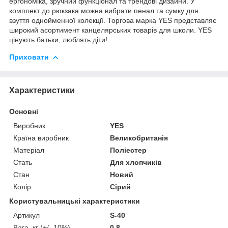
ергономіка, зручний функціонал та трендові дизайни. У
комплект до рюкзака можна вибрати пенал та сумку для
взуття однойменної колекції. Торгова марка YES представляє
широкий асортимент канцелярських товарів для школи. YES
цінують батьки, люблять діти!
Приховати
Характеристики
Основні
Виробник
YES
Країна виробник
Великобританія
Матеріал
Поліестер
Стать
Для хлопчиків
Стан
Новий
Колір
Сірий
Користувальницькі характеристики
Артикул
S-40
Вага, кг (+/- 10%)
0,8