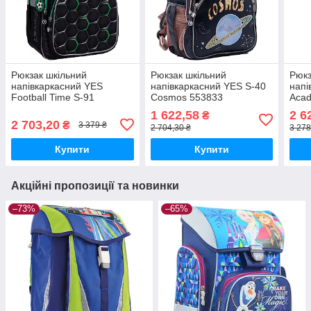
Рюкзак шкільний
Рюкзак шкільний
Рюкз
напівкаркасний YES
напівкаркасний YES S-40
напі
Football Time S-91
Cosmos 553833
Acad
1 622,58
2 6
₴
2 703,20
₴
3 379 ₴
2 704,30 ₴
3 278
Купити
Купити
Акційні пропозиції та новинки
–73%
–65%