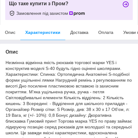
Що таке купити з Пром?
Замовлення під захистом
Опис
Характеристики
Доставка
Оплата
Умови 
Опис
Незмінна відмінна якість рюкзаків торгової марки YES і
конструктив моделі S-40 будуть гідно оцінені школярами.
Характеристики: Спинка: Ортопедична Анатомічні S-подібної
форми ущільнені лямки Нагрудний ремінь з регулюванням по
висоті Дно посилене пластиковою вставкою із захисним
покриттям. М'яка ущільнена ручка, ручка - петля
Світловідбивальні елементи Кількість відділень: 2 Кількість
кишень: 3 Всередині: - Відділення для шкільного приладдя -
Органайзер Розмір сітки: S Розмір, див: 38 x 30 x 17 Об'єм, л:
19 Вага, кг (+/- 10%): 0,8 Бонус дизайну: Дкоративна
блискавка Гумовий принт Торгова марка YES по праву займає
лідируючу позицію серед рюкзаків для молодшої та середньої
школи. Це завжди якісні характеристики, вдосконалена