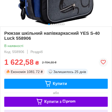
Рюкзак шкільний напівкаркасний YES S-40
Luck 558906
В наявності
Код: 558906
Роздріб
1 622,58
₴
2 704,30 ₴
Економія
1081.72 ₴
Залишилось
25 днів
Купити
або
Купити з