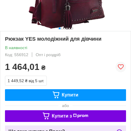
Рюкзак YES молодіжний для дівчини
В наявності
Код: 556912
Опт і роздріб
1 464,01
₴
1 449,52 ₴
від 5 шт.
Купити
або
Купити з