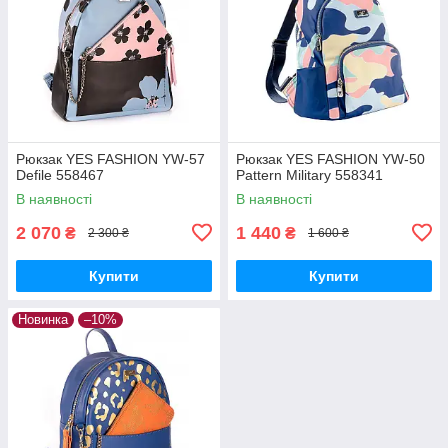
Рюкзак YES FASHION YW-57
Рюкзак YES FASHION YW-50
Defile 558467
Рattern Military 558341
В наявності
В наявності
2 070
1 440
₴
₴
2 300 ₴
1 600 ₴
Купити
Купити
Новинка
–10%