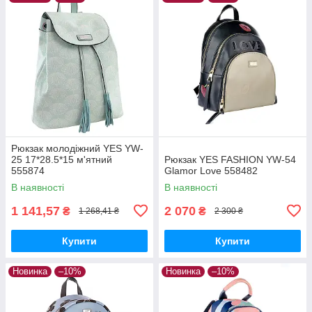
Рюкзак молодіжний YES YW-
25 17*28.5*15 м'ятний
Рюкзак YES FASHION YW-54
555874
Glamor Love 558482
В наявності
В наявності
1 141,57
2 070
₴
₴
1 268,41 ₴
2 300 ₴
Купити
Купити
Новинка
–10%
Новинка
–10%