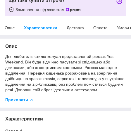
Що таке купити з Пром?
Замовлення під захистом
Опис
Характеристики
Доставка
Оплата
Умови 
Опис
Для любителів стилю кежуал представлений рюкзак Yes
Weekend. Він буде відмінно пасувати зі спідницею або
джинсами, або ж спортивним костюмом. Рюкзак має одне
відділення. Передня кишенька розрахована на зберігання
дрібниць на зразок ключів, серветок і телефону, а у внутрішнє
відділення на zip-блискавці без проблем помістяться будь-які
речі. Доповни свій образ ідеальним аксесуаром.
Приховати
Характеристики
Основні