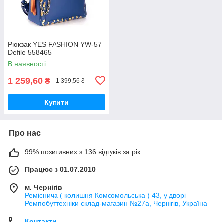
Рюкзак YES FASHION YW-57
Defile 558465
В наявності
1 259,60
₴
1 399,56 ₴
Купити
Про нас
99% позитивних з 136 відгуків за рік
Працює з 01.07.2010
м. Чернігів
Реміснича ( колишня Комсомольська ) 43, у дворі
Ремпобуттехніки склад-магазин №27a, Чернігів, Україна
Контакти