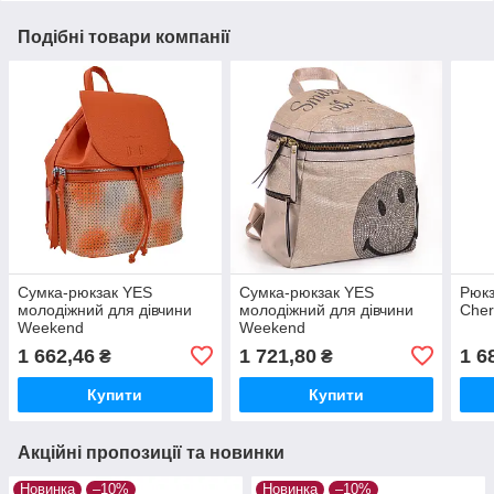
Подібні товари компанії
Сумка-рюкзак YES
Сумка-рюкзак YES
Рюкз
молодіжний для дівчини
молодіжний для дівчини
Cher
Weekend
Weekend
1 662,46
1 721,80
1 6
₴
₴
Купити
Купити
Акційні пропозиції та новинки
Новинка
–10%
Новинка
–10%