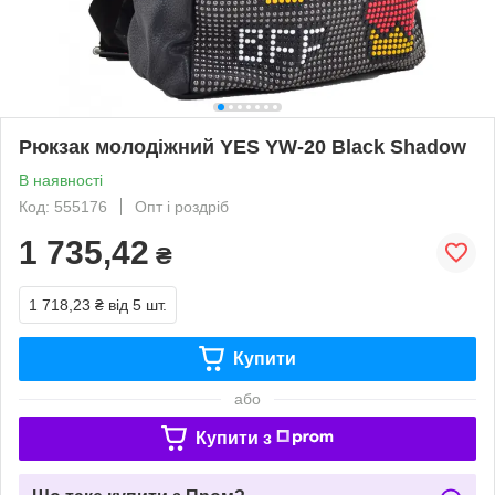
Рюкзак молодіжний YES YW-20 Black Shadow
В наявності
Код: 555176
Опт і роздріб
1 735,42
₴
1 718,23 ₴
від 5 шт.
Купити
або
Купити з