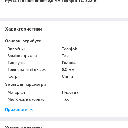
Ручка гелевая синяя 0,5 мм Techjob TG-322-B
Характеристики
Основні атрибути
Виробник
Techjob
Заміна стрижня
Так
Тип ручки
Гелева
Товщина лінії письма
0.5 мм
Колір
Синій
Зовнішні параметри
Матеріал
Пластик
Малюнок на корпусі
Так
Приховати