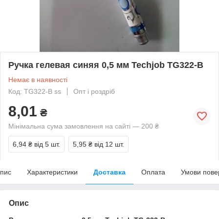
Ручка гелевая синяя 0,5 мм Techjob TG322-B
Немає в наявності
Код: TG322-B ss
Опт і роздріб
8,01
₴
Мінімальна сума замовлення на сайті — 200 ₴
6,94 ₴
від 5 шт.
5,95 ₴
від 12 шт.
пис
Характеристики
Доставка
Оплата
Умови пове
Опис