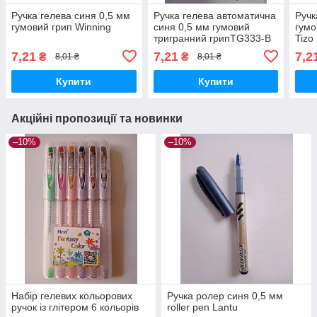
Ручка гелева синя 0,5 мм
Ручка гелева автоматична
Ручк
гумовий грип Winning
синя 0,5 мм гумовий
гумо
тригранний грипTG333-B
Tizo
Techjob
7,21
7,21
7,2
₴
₴
8,01 ₴
8,01 ₴
Купити
Купити
Акційні пропозиції та новинки
–10%
–10%
Набір гелевих кольорових
Ручка ролер синя 0,5 мм
ручок із глітером 6 кольорів
roller pen Lantu