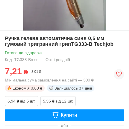
Ручка гелева автоматична синя 0,5 мм
гумовий тригранний грипTG333-B Techjob
Готово до відправки
Код: TG333-Bо ss
Опт і роздріб
7,21
₴
8,01 ₴
Мінімальна сума замовлення на сайті — 300 ₴
Економія
0.80 ₴
Залишилось
37 днів
6,94 ₴
від 5 шт.
5,95 ₴
від 12 шт.
Купити
або