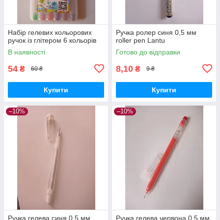
Набір гелевих кольорових
Ручка ролер синя 0,5 мм
ручок із глітером 6 кольорів
roller pen Lantu
В наявності
Готово до відправки
54
8,10
₴
₴
60 ₴
9 ₴
Купити
Купити
–10%
–10%
Ручка гелева синя 0,5 мм
Ручка гелева червона 0,5 мм