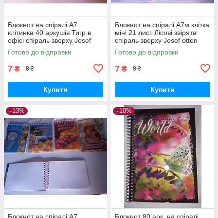
Блокнот на спіралі А7
Блокнот на спіралі А7м клітка
клітинка 40 аркушів Тигр в
міні 21 лист Лісові звірята
офісі спіраль зверху Josef
спіраль зверху Josef otten
otten
Готово до відправки
Готово до відправки
7
7
₴
₴
8 ₴
8 ₴
Купити
Купити
–13%
–10%
Блокнот на спіралі А7
Блокнот 80 арк. на спіралі