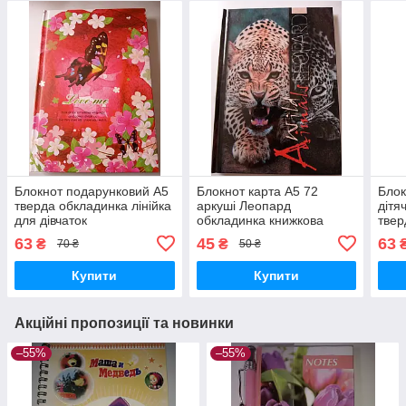
Блокнот подарунковий А5
Блокнот карта А5 72
Блок
тверда обкладинка лінійка
аркуші Леопард
дітя
для дівчаток
обкладинка книжкова
твер
тверда ламінований
для 
63
45
63
₴
₴
70 ₴
50 ₴
картон Рюкзачок
Купити
Купити
Акційні пропозиції та новинки
–55%
–55%