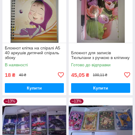
Блокнот клітка на спіралі А5
40 аркушів дитячий спіраль
Блокнот для записів
збоку
Тюльпани з ручкою в клітинку
В наявності
Готово до відправки
18
45,05
₴
₴
40 ₴
100,11 ₴
Купити
Купити
–13%
–13%