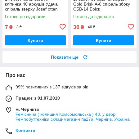
клітинка 40 аркушів Удача
Gold Brisk А-6 спіраль збоку
спіраль зверху Josef otten
СБВ-14 Бріск
Готово до відправки
Готово до відправки
7
36
₴
₴
8 ₴
40 ₴
Купити
Купити
Показати ще
Про нас
99% позитивних з 137 відгуків за рік
Працює з 01.07.2010
м. Чернігів
Реміснича ( колишня Комсомольська ) 43, у дворі
Ремпобуттехніки склад-магазин №27a, Чернігів, Україна
Контакти