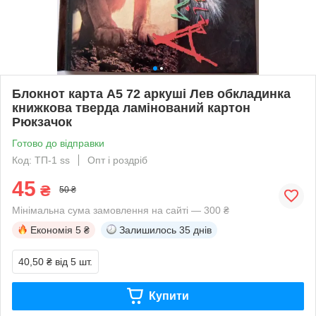
Блокнот карта А5 72 аркуші Лев обкладинка
книжкова тверда ламінований картон
Рюкзачок
Готово до відправки
Код: ТП-1 ss
Опт і роздріб
45
₴
50 ₴
Мінімальна сума замовлення на сайті — 300 ₴
Економія
5 ₴
Залишилось
35 днів
40,50 ₴
від 5 шт.
Купити