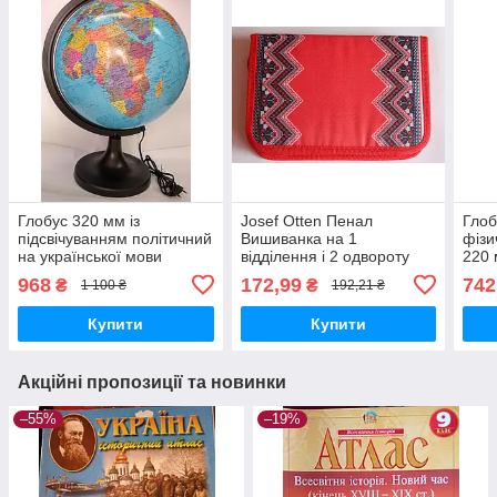
Глобус 320 мм із
Josef Otten Пенал
Глоб
підсвічуванням політичний
Вишиванка на 1
фізи
на української мови
відділення і 2 одвороту
220 
настільний нічник
арт JO-15303
2100
968
172,99
742
₴
₴
1 100 ₴
192,21 ₴
шкільний діаметр кулі 32
см
Купити
Купити
Акційні пропозиції та новинки
–55%
–19%