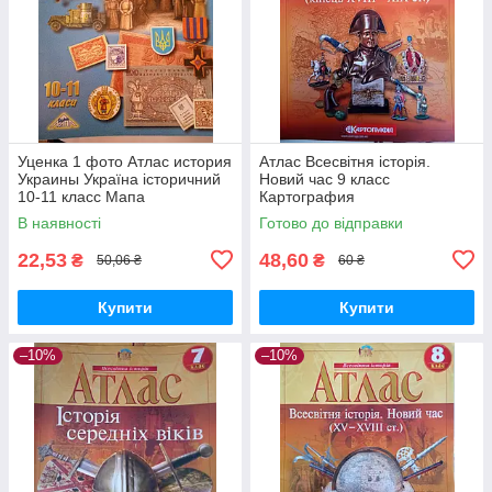
Уценка 1 фото Атлас история
Атлас Всесвітня історія.
Украины Україна історичний
Новий час 9 класс
10-11 класс Мапа
Картография
В наявності
Готово до відправки
22,53
48,60
₴
₴
50,06 ₴
60 ₴
Купити
Купити
–10%
–10%