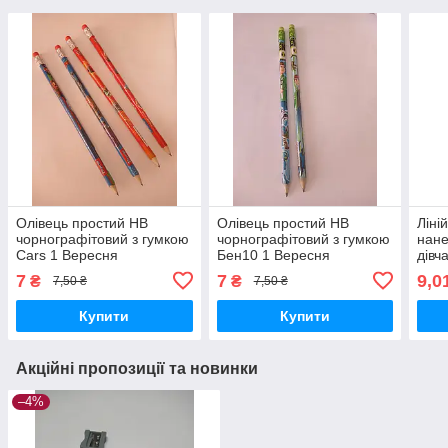
Олівець простий HB
Олівець простий HB
Ліні
чорнографітовий з гумкою
чорнографітовий з гумкою
нан
Cars 1 Вересня
Бен10 1 Вересня
дівч
7
7
9,0
₴
₴
7,50 ₴
7,50 ₴
Купити
Купити
Акційні пропозиції та новинки
–4%