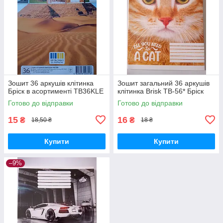
Зошит 36 аркушів клітинка
Зошит загальний 36 аркушів
Бріск в асортименті TB36KLE
клітинка Brisk ТВ-56* Бріск
Готово до відправки
Готово до відправки
15
16
₴
₴
18,50 ₴
18 ₴
Купити
Купити
–9%