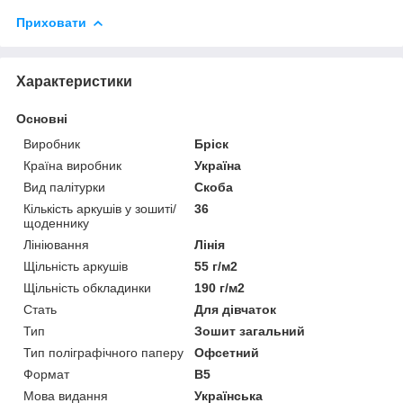
Приховати
Характеристики
Основні
Виробник
Бріск
Країна виробник
Україна
Вид палітурки
Скоба
Кількість аркушів у зошиті/
36
щоденнику
Лініювання
Лінія
Щільність аркушів
55 г/м2
Щільність обкладинки
190 г/м2
Стать
Для дівчаток
Тип
Зошит загальний
Тип поліграфічного паперу
Офсетний
Формат
В5
Мова видання
Українська