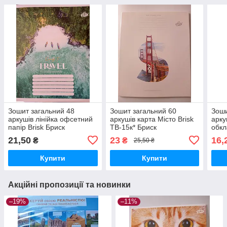
Зошит загальний 48
Зошит загальний 60
Зоши
аркушів лінійка офсетний
аркушів карта Місто Brisk
арку
папір Brisk Бриск
ТВ-15к* Бриск
обкл
коль
21,50
23
16,
₴
₴
25,50 ₴
Купити
Купити
Акційні пропозиції та новинки
–19%
–11%