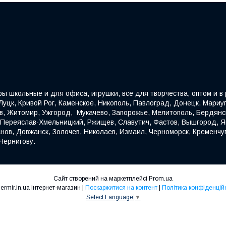
ы школьные и для офиса, игрушки, все для творчества, оптом и в р
уцк, Кривой Рог, Каменское, Никополь, Павлоград, Донецк, Мариуп
ев, Житомир, Ужгород, Мукачево, Запорожье, Мелитополь, Бердянс
, Переяслав-Хмельницкий, Ржищев, Славутич, Фастов, Вышгород, Яг
нов, Довжанск, Золочев, Николаев, Измаил, Черноморск, Кременчуг
Чернигову.
Сайт створений на маркетплейсі
Prom.ua
Kindermir.in.ua інтернет-магазин |
Поскаржитися на контент
|
Політика конфіденцій
Select Language
▼