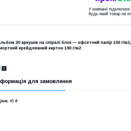
У компанії підключені
будь-який товар не п
льбом 20 аркушів на спіралі блок — офсетний папір 100 г/м2
імортний крейдований картон 190 г/м2
нформація для замовлення
іна:
45 ₴