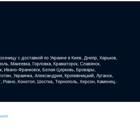
озницу с доставкой по Украине в Киев, Днепр, Харьков,
оль, Макеевка, Горловка, Краматорск, Славянск,
к, Ивано-Франковск, Белая Церковь, Бровары,
отин, Украинка, Александрия, Кропивницкий, Луганск,
, Ровно, Конотоп, Шостка, Тернополь, Херсон, Каменец-
ності