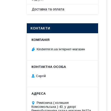
Доставка та оплата
КОНТАКТИ
Kindermir.in.ua інтернет-магазин
Сергій
Реміснича ( колишня
Комсомольська ) 43, у дворі
Ремпобуттехніки склад-магазин №27a,