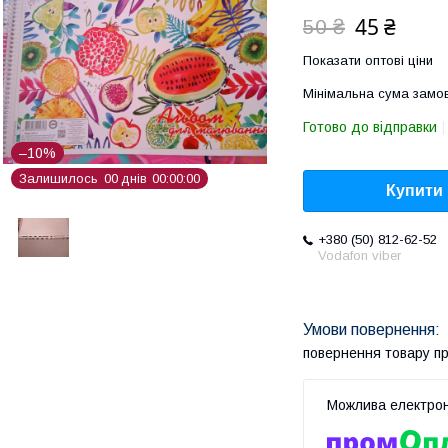
45 ₴
50 ₴
Показати оптові ціни
Мінімальна сума замов
Готово до відправки
–10%
Залишилось
0
0
днів
0
0
0
0
0
0
Купити
+380 (50) 812-62-52
Vodafon viber
повернення товару п