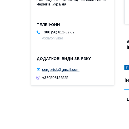
Чернігів, Україна
+380 (50) 812-62-52
Vodafon viber
А
sergbrisk@gmail.com
+380508126252
І
Ц