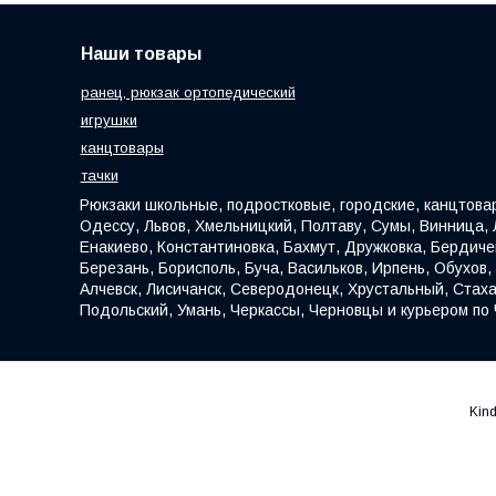
Наши товары
ранец, рюкзак ортопедический
игрушки
канцтовары
тачки
Рюкзаки школьные, подростковые, городские, канцтовар
Одессу, Львов, Хмельницкий, Полтаву, Сумы, Винница, Л
Енакиево, Константиновка, Бахмут, Дружковка, Бердич
Березань, Борисполь, Буча, Васильков, Ирпень, Обухов
Алчевск, Лисичанск, Северодонецк, Хрустальный, Стаха
Подольский, Умань, Черкассы, Черновцы и курьером по 