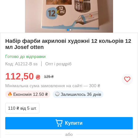
Набір фарби акрилові художні 12 кольорів 12
мл Josef otten
Готово до відправки
Код: А1212-В ss
Опт і роздріб
112,50
₴
125 ₴
Мінімальна сума замовлення на сайті — 300 ₴
Економія
12.50 ₴
Залишилось
36 днів
110 ₴
від 5 шт.
Купити
або