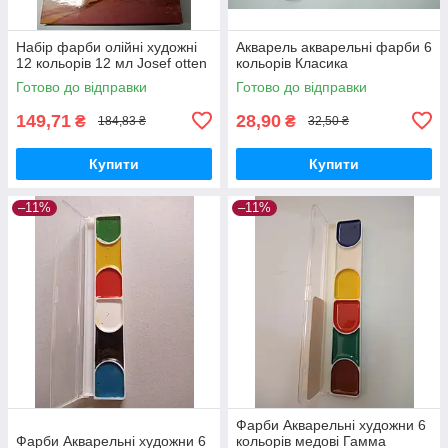
Набір фарби олійні художні
Акварель акварельні фарби 6
12 кольорів 12 мл Josef otten
кольорів Класика
Готово до відправки
Готово до відправки
149,71
28,90
₴
₴
184,83 ₴
32,50 ₴
Купити
Купити
–11%
–11%
Фарби Акварельні художни 6
Фарби Акварельні художни 6
кольорів медові Гамма