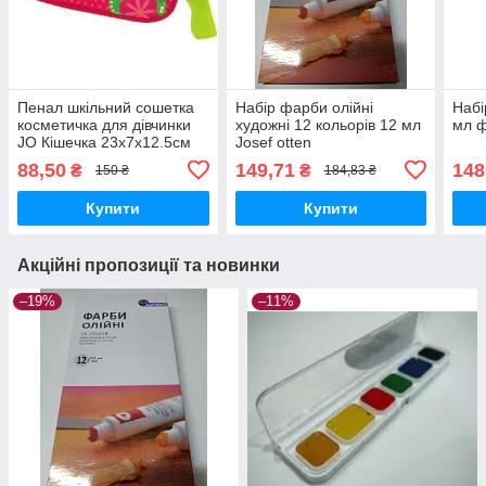
Пенал шкільний сошетка
Набір фарби олійні
Набі
косметичка для дівчинки
художні 12 кольорів 12 мл
мл ф
JO Кішечка 23х7х12.5см
Josef otten
JO-15022 Josef Otten
88,50
149,71
148
₴
₴
150 ₴
184,83 ₴
Німеччина
Купити
Купити
Акційні пропозиції та новинки
–19%
–11%